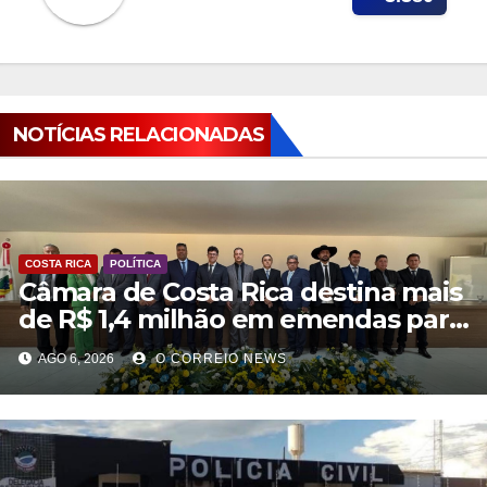
NOTÍCIAS RELACIONADAS
COSTA RICA
POLÍTICA
Câmara de Costa Rica destina mais
de R$ 1,4 milhão em emendas para
investimentos em diversas áreas
AGO 6, 2026
O CORREIO NEWS