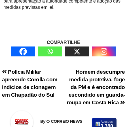
para apresentação à autoridade competente e adoção das
medidas previstas em lei.
COMPARTILHE
Navegação de Post
Polícia Militar
Homem descumpre
apreende Corolla com
medida protetiva, foge
indícios de clonagem
da PM e é encontrado
em Chapadão do Sul
escondido em guarda-
roupa em Costa Rica
By
O CORREIO NEWS
Acessos
3.380