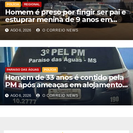
POLÍCIA
REGIONAL
Homem é preso por fingir ser pai e
estuprar menina de 9 anos em
Aparecida do Taboado
AGO 6, 2026
O CORREIO NEWS
PARAISO DAS ÁGUAS
POLÍCIA
Homem de 33 anos é contido pela
PM após ameaças em alojamento
de empresa em Paraíso das Águas
AGO 6, 2026
O CORREIO NEWS