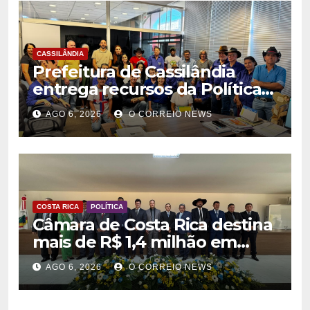
CASSILÂNDIA
Prefeitura de Cassilândia
entrega recursos da Política
Nacional Aldir Blanc a
AGO 6, 2026
O CORREIO NEWS
agentes culturais
COSTA RICA
POLÍTICA
Câmara de Costa Rica destina
mais de R$ 1,4 milhão em
emendas para investimentos
AGO 6, 2026
O CORREIO NEWS
em diversas áreas