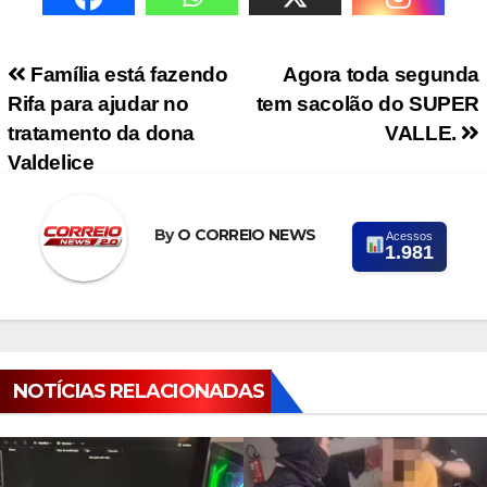
Navegação de Post
Família está fazendo
Agora toda segunda
Rifa para ajudar no
tem sacolão do SUPER
tratamento da dona
VALLE.
Valdelice
By
O CORREIO NEWS
Acessos
1.981
NOTÍCIAS RELACIONADAS