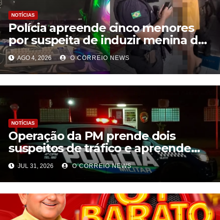
NOTÍCIAS
Polícia apreende cinco menores
por suspeita de induzir menina de
13 anos a morte durante ‘live’
AGO 4, 2026
O CORREIO NEWS
NOTÍCIAS
Operação da PM prende dois
suspeitos de tráfico e apreende
cocaína em Paraíso das Águas
JUL 31, 2026
O CORREIO NEWS