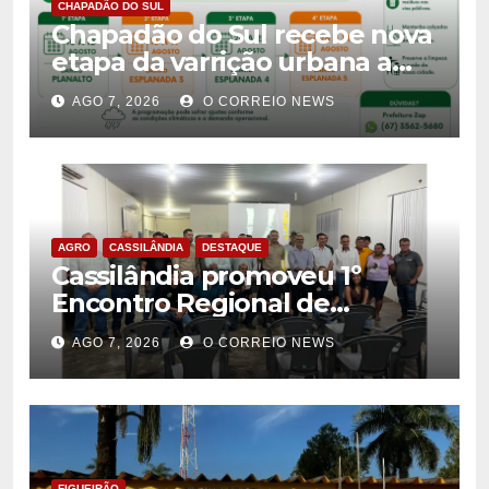
CHAPADÃO DO SUL
Chapadão do Sul recebe nova
etapa da varrição urbana a
partir de 10 de agosto
AGO 7, 2026
O CORREIO NEWS
AGRO
CASSILÂNDIA
DESTAQUE
Cassilândia promoveu 1º
Encontro Regional de
Citricultores e fortalece o
AGO 7, 2026
O CORREIO NEWS
desenvolvimento da
citricultura
FIGUEIRÃO