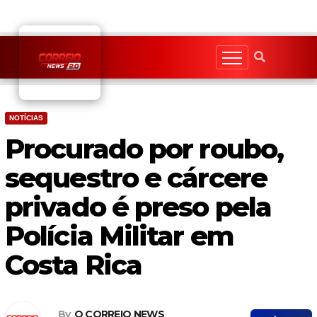
Skip
to
content
NOTÍCIAS
Procurado por roubo,
sequestro e cárcere
privado é preso pela
Polícia Militar em
Costa Rica
By
O CORREIO NEWS