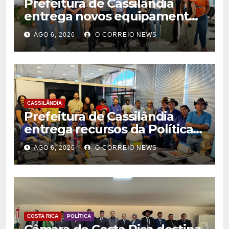
Prefeitura de Cassilândia
entrega novos equipamentos
para fortalecer atendimento
AGO 6, 2026
O CORREIO NEWS
na rede municipal de saúde
CASSILÂNDIA
Prefeitura de Cassilândia
entrega recursos da Política
Nacional Aldir Blanc a
AGO 6, 2026
O CORREIO NEWS
agentes culturais
COSTA RICA
POLÍTICA