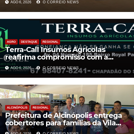
AGO 6, 2026
O CORREIO NEWS
AGRO
DESTAQUE
REGIONAL
Terra-Call Insumos Agrícolas
reafirma compromisso com a
qualidade do Calcário Castro PR
AGO 6, 2026
O CORREIO NEWS
ALCINÓPOLIS
REGIONAL
Prefeitura de Alcinópolis entrega
cobertores para famílias da Vila
Novo Belo Horizonte
AGO 4, 2026
O CORREIO NEWS