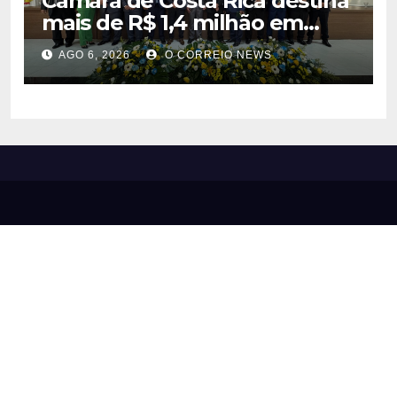
Câmara de Costa Rica destina
mais de R$ 1,4 milhão em
emendas para investimentos
AGO 6, 2026
O CORREIO NEWS
em diversas áreas