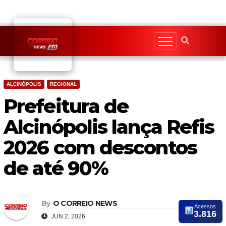
Skip
to
content
ALCINÓPOLIS
REGIONAL
Prefeitura de
Alcinópolis lança Refis
2026 com descontos
de até 90%
By
O CORREIO NEWS
Acessos
3.816
JUN 2, 2026