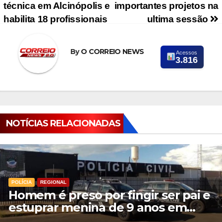
técnica em Alcinópolis e
importantes projetos na
habilita 18 profissionais
ultima sessão
By
O CORREIO NEWS
Acessos
3.816
NOTÍCIAS RELACIONADAS
POLÍCIA
REGIONAL
Homem é preso por fingir ser pai e
estuprar menina de 9 anos em
Aparecida do Taboado