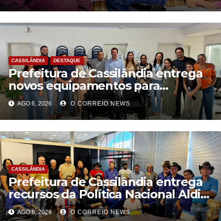
pública de qualidade
CASSILÂNDIA
DESTAQUE
Prefeitura de Cassilândia entrega
novos equipamentos para
fortalecer atendimento na rede
AGO 6, 2026
O CORREIO NEWS
municipal de saúde
CASSILÂNDIA
Prefeitura de Cassilândia entrega
recursos da Política Nacional Aldir
Blanc a agentes culturais
AGO 6, 2026
O CORREIO NEWS