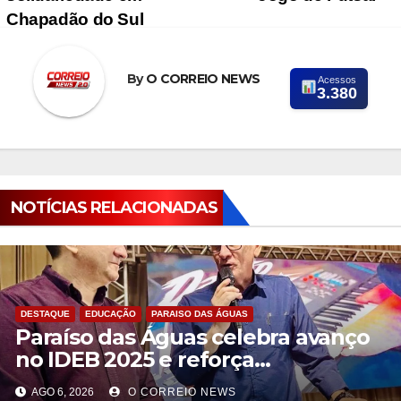
Chapadão do Sul
By
O CORREIO NEWS
Acessos
3.380
NOTÍCIAS RELACIONADAS
DESTAQUE
EDUCAÇÃO
PARAISO DAS ÁGUAS
Paraíso das Águas celebra avanço
no IDEB 2025 e reforça
compromisso com uma educação
AGO 6, 2026
O CORREIO NEWS