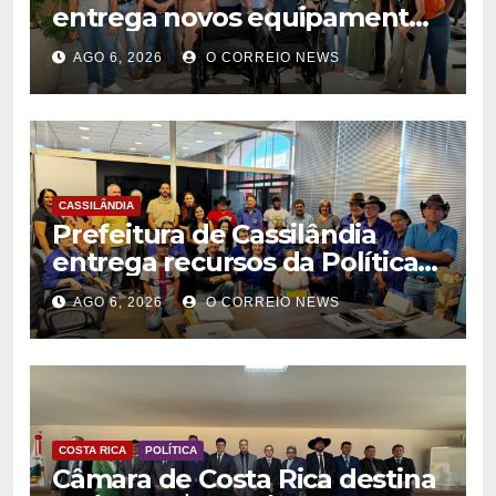
entrega novos equipamentos
para fortalecer atendimento
AGO 6, 2026
O CORREIO NEWS
na rede municipal de saúde
CASSILÂNDIA
Prefeitura de Cassilândia
entrega recursos da Política
Nacional Aldir Blanc a
AGO 6, 2026
O CORREIO NEWS
agentes culturais
COSTA RICA
POLÍTICA
Câmara de Costa Rica destina