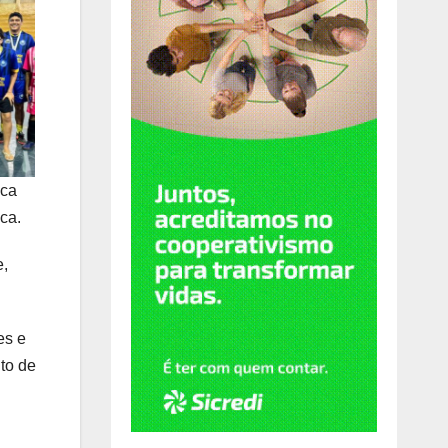
ica
ca.
e,
es e
to de