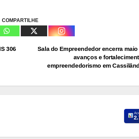
COMPARTILHE
MS 306
Sala do Empreendedor encerra maio
avanços e fortalecimen
empreendedorismo em Cassilân
Ac
2