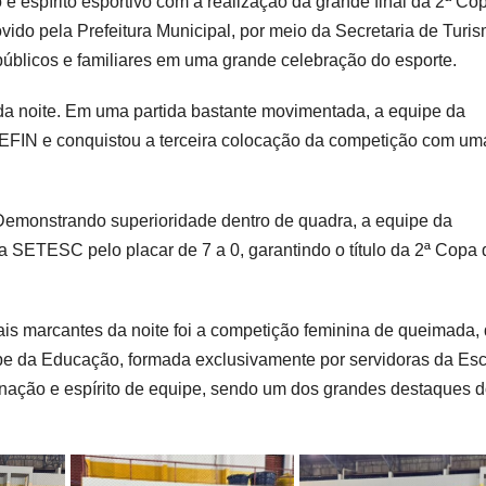
o e espírito esportivo com a realização da grande final da 2ª Co
vido pela Prefeitura Municipal, por meio da Secretaria de Turis
públicos e familiares em uma grande celebração do esporte.
 da noite. Em uma partida bastante movimentada, a equipe da
IN e conquistou a terceira colocação da competição com um
Demonstrando superioridade dentro de quadra, a equipe da
SETESC pelo placar de 7 a 0, garantindo o título da 2ª Copa 
is marcantes da noite foi a competição feminina de queimada,
ipe da Educação, formada exclusivamente por servidoras da Es
inação e espírito de equipe, sendo um dos grandes destaques 