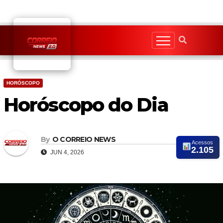
Skip
to
content
HORÓSCOPO
Horóscopo do Dia
By
O CORREIO NEWS
Acessos
2.105
JUN 4, 2026