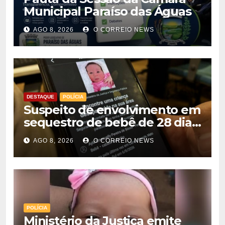
Municipal Paraíso das Águas
AGO 8, 2026
O CORREIO NEWS
DESTAQUE
POLÍCIA
Suspeito de envolvimento em
sequestro de bebê de 28 dias
é preso na Capital
AGO 8, 2026
O CORREIO NEWS
POLÍCIA
Ministério da Justiça emite