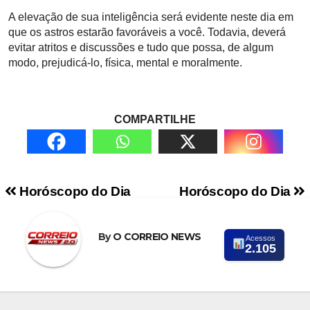
A elevação de sua inteligência será evidente neste dia em
que os astros estarão favoráveis a você. Todavia, deverá
evitar atritos e discussões e tudo que possa, de algum
modo, prejudicá-lo, física, mental e moralmente.
COMPARTILHE
Navegação de Post
Horóscopo do Dia
Horóscopo do Dia
By
O CORREIO NEWS
Acessos
2.105