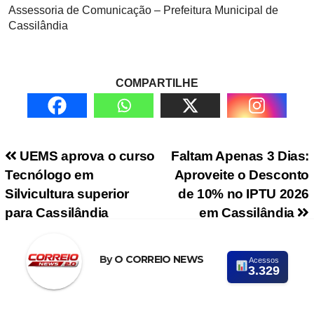
Assessoria de Comunicação – Prefeitura Municipal de
Cassilândia
COMPARTILHE
Navegação de Post
UEMS aprova o curso
Faltam Apenas 3 Dias:
Tecnólogo em
Aproveite o Desconto
Silvicultura superior
de 10% no IPTU 2026
para Cassilândia
em Cassilândia
By
O CORREIO NEWS
Acessos
3.329