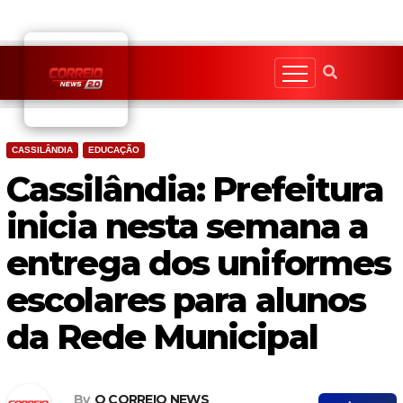
Skip
to
content
CASSILÂNDIA
EDUCAÇÃO
Cassilândia: Prefeitura
inicia nesta semana a
entrega dos uniformes
escolares para alunos
da Rede Municipal
By
O CORREIO NEWS