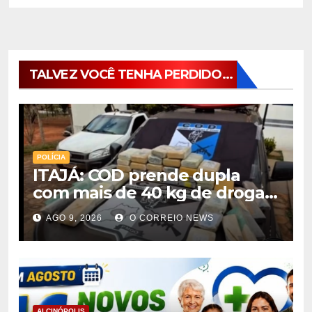
TALVEZ VOCÊ TENHA PERDIDO...
POLÍCIA
ITAJÁ: COD prende dupla
com mais de 40 kg de drogas
avaliadas em r$ 1 milhão
AGO 9, 2026
O CORREIO NEWS
ALCINÓPOLIS