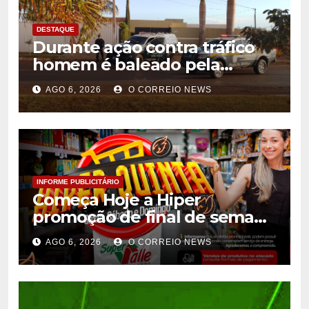
DESTAQUE
Durante ação contra tráfico
homem é baleado pela
Policia Militar em Chapadão
AGO 6, 2026
O CORREIO NEWS
do Sul
INFORME PUBLICITÁRIO
Começa Hoje a Hiper
promoção de final de semana
do Super Valle Confira:
AGO 6, 2026
O CORREIO NEWS