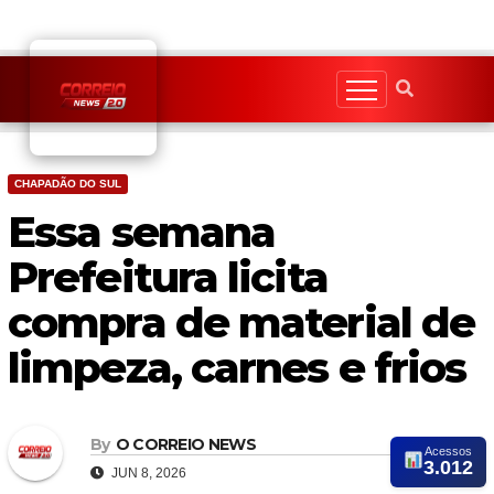
Skip
to
content
CHAPADÃO DO SUL
Essa semana
Prefeitura licita
compra de material de
limpeza, carnes e frios
By
O CORREIO NEWS
Acessos
3.012
JUN 8, 2026