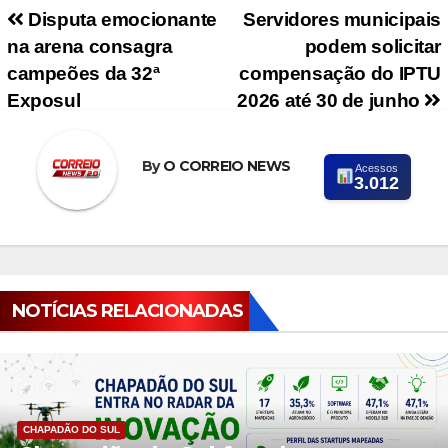
Navegação de Post
Disputa emocionante
Servidores municipais
na arena consagra
podem solicitar
campeões da 32ª
compensação do IPTU
Exposul
2026 até 30 de junho
By
O CORREIO NEWS
Acessos
3.012
NOTÍCIAS RELACIONADAS
CHAPADÃO DO SUL