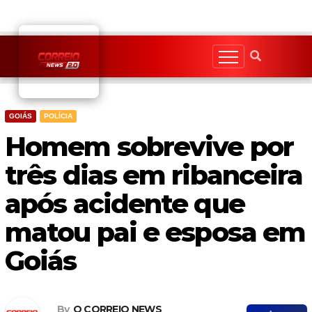
Skip
to
content
GOIÁS
POLÍCIA
Homem sobrevive por
três dias em ribanceira
após acidente que
matou pai e esposa em
Goiás
By
O CORREIO NEWS