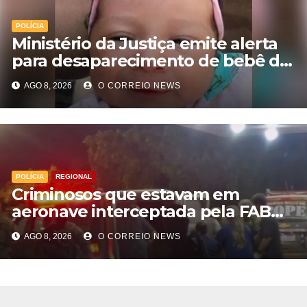
POLÍCIA
Ministério da Justiça emite alerta
para desaparecimento de bebê de
28 dias em MS; polícia apura
AGO 8, 2026
O CORREIO NEWS
suposto sequestro
POLÍCIA
REGIONAL
Criminosos que estavam em
aeronave interceptada pela FAB
em MS morrem durante confronto
AGO 8, 2026
O CORREIO NEWS
com o Bope