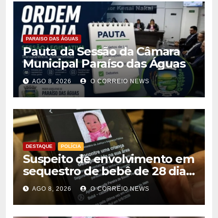
PARAISO DAS ÁGUAS
Pauta da Sessão da Câmara
Municipal Paraíso das Águas
AGO 8, 2026
O CORREIO NEWS
DESTAQUE
POLÍCIA
Suspeito de envolvimento em
sequestro de bebê de 28 dias
é preso na Capital
AGO 8, 2026
O CORREIO NEWS