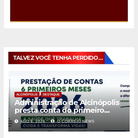
TALVEZ VOCÊ TENHA PERDIDO...
ALCINÓPOLIS
DESTAQUE
Administração de Alcinópolis
presta conta do primeiro
semestre de 2026
AGO 8, 2026
O CORREIO NEWS