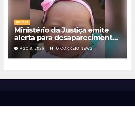
POLÍCIA
Ministério da Justiça emite
alerta para desaparecimento
de bebê de 28 dias em MS;
AGO 8, 2026
O CORREIO NEWS
polícia apura suposto
sequestro