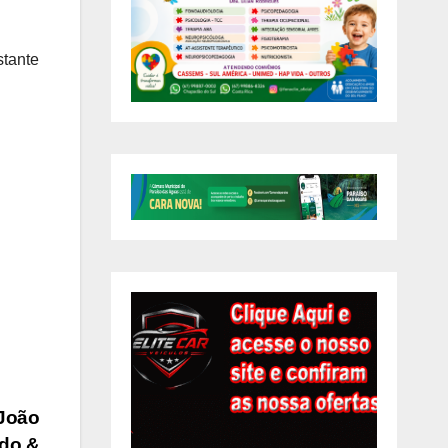
stante
 João
ndo &