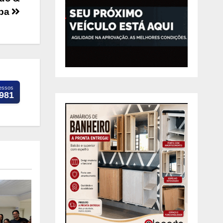
aba
essos
.981