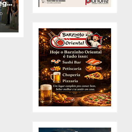
rega
O
ara
de