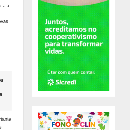
ara a
ovas
es
a
rtante
s