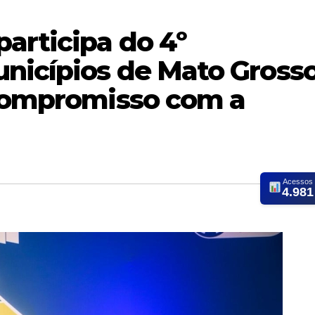
articipa do 4º
nicípios de Mato Gross
 compromisso com a
Acessos
4.981