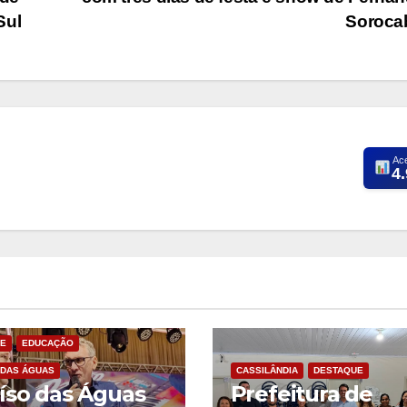
Sul
Soroc
Ac
4
E
EDUCAÇÃO
 DAS ÁGUAS
CASSILÂNDIA
DESTAQUE
íso das Águas
Prefeitura de