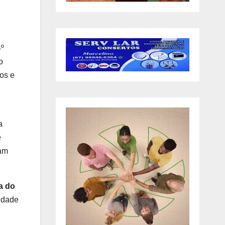
4º
o
cos e
a
e
sam
a do
idade