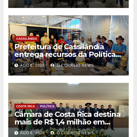
na rede municipal de saúde
CASSILÂNDIA
Prefeitura de Cassilândia
entrega recursos da Política
Nacional Aldir Blanc a
AGO 6, 2026
O CORREIO NEWS
agentes culturais
COSTA RICA
POLÍTICA
Câmara de Costa Rica destina
mais de R$ 1,4 milhão em
emendas para investimentos
AGO 6, 2026
O CORREIO NEWS