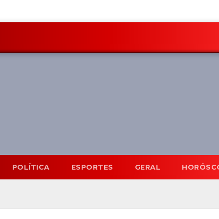
POLÍTICA
ESPORTES
GERAL
HORÓSC
Mato Grosso do Sul
8 Ago
31°C