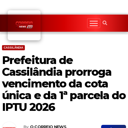
Skip
to
content
CASSILÂNDIA
Prefeitura de
Cassilândia prorroga
vencimento da cota
única e da 1ª parcela do
IPTU 2026
By
O CORREIO NEWS