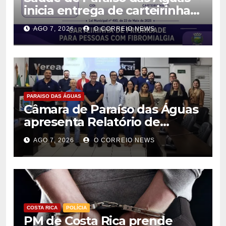
inicia entrega de carteirinhas
de identificação para pessoas
AGO 7, 2026
O CORREIO NEWS
com fibromialgia
PARAISO DAS ÁGUAS
Câmara de Paraíso das Águas
apresenta Relatório de
Gestão Fiscal e destaca
AGO 7, 2026
O CORREIO NEWS
equilíbrio das contas públicas
COSTA RICA
POLÍCIA
PM de Costa Rica prende