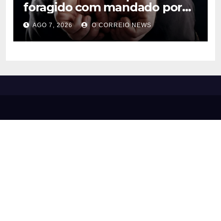
foragido com mandado por
lavagem de dinheiro e
AGO 7, 2026
O CORREIO NEWS
estelionato