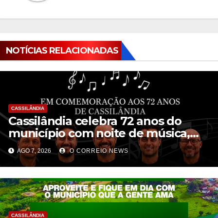
NOTÍCIAS RELACIONADAS
CASSILÂNDIA
Cassilândia celebra 72 anos do
município com noite de música,
cultura e interação na Praça São
AGO 7, 2026
O CORREIO NEWS
José
CASSILÂNDIA