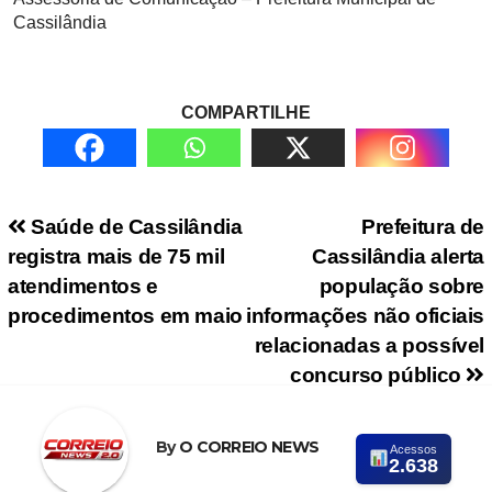
Cassilândia
COMPARTILHE
Navegação de Post
Saúde de Cassilândia
Prefeitura de
registra mais de 75 mil
Cassilândia alerta
atendimentos e
população sobre
procedimentos em maio
informações não oficiais
relacionadas a possível
concurso público
By
O CORREIO NEWS
Acessos
2.638