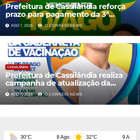
Prefeitura de Cassilândia reforça
prazo para pagamento da 3ª
parcela do IPTU 2026
AGO 7, 2026
O CORREIO NEWS
CASSILÂNDIA
Prefeitura de Cassilândia realiza
campanha de atualização da
caderneta de vacinação
AGO 7, 2026
O CORREIO NEWS
8 Ago
32°C
9 Ago
31°C