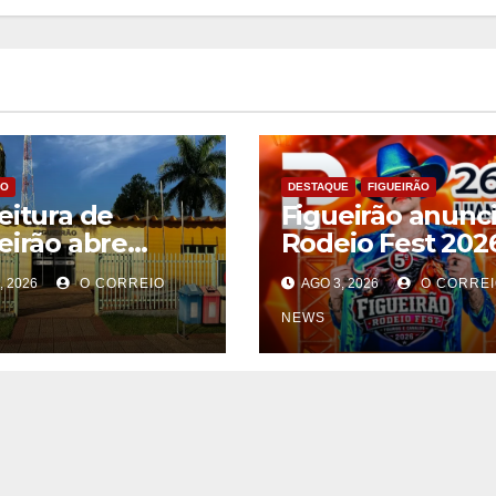
ÃO
DESTAQUE
FIGUEIRÃO
eitura de
Figueirão anunc
eirão abre
Rodeio Fest 202
tação para
com Luan Pereir
, 2026
O CORREIO
AGO 3, 2026
O CORREI
ratação de
Jads & Jadson e
utura de
Paraná em
NEWS
tos
comemoração a
23 anos da cida