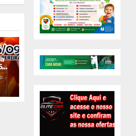
ia
6
a,
O
os
de