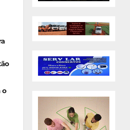
ra
tão
 o