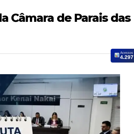
da Câmara de Parais das
Acessos
4.297