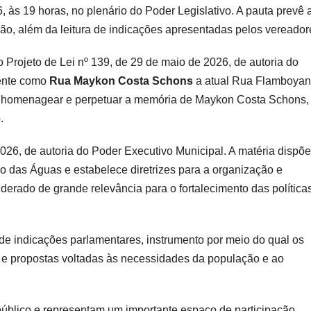
 às 19 horas, no plenário do Poder Legislativo. A pauta prevê 
ssão, além da leitura de indicações apresentadas pelos vereador
Projeto de Lei nº 139, de 29 de maio de 2026, de autoria do
mente como
Rua Maykon Costa Schons
a atual Rua Flamboyan
sca homenagear e perpetuar a memória de Maykon Costa Schons,
.
026, de autoria do Poder Executivo Municipal. A matéria dispõe
o das Águas e estabelece diretrizes para a organização e
erado de grande relevância para o fortalecimento das política
 de indicações parlamentares, instrumento por meio do qual os
 e propostas voltadas às necessidades da população e ao
úblico e representam um importante espaço de participação