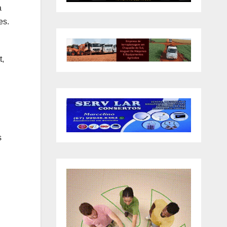
a
es.
t,
s