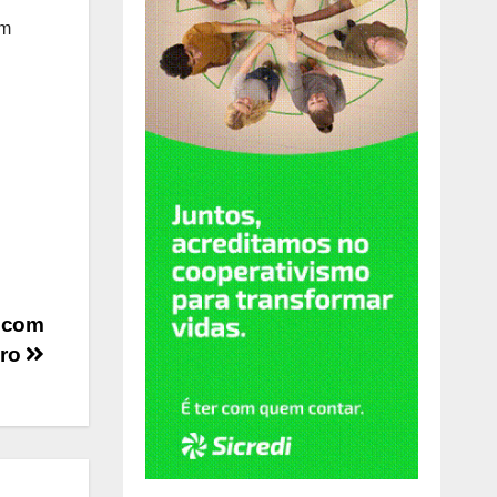
am
e com
uro