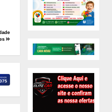
idade
tes
essos
.075