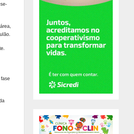
nse-
área,
ulão.
e.
 fase
da