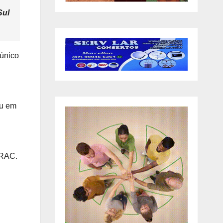
Sul
 único
ou em
CRAC.