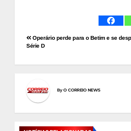
Navegação
Operário perde para o Betim e se des
Série D
de
Post
By
O CORREIO NEWS