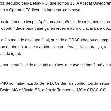
ntos, seguido pelo Betim-MG, que somou 15. A Abecat Ouvidore
to o Operário FC ficou na lanterna, com nove.
tos do primeiro tempo. Após uma sequência de cruzamentos na 
 oportunidade para balançar as redes e abrir o placar para o Az
 até a metade da etapa final, quando o CRAC chegou ao empat
on dentro da área e o árbitro marcou pênalti. Na cobrança, o
 tudo igual.
 acabou beneficiando as duas equipes, que avançaram à próxima
GV-MG no mata-mata da Série D. Os demais confrontos da segun
S, Betim-MG e Vitória-ES, além de Tombense-MG e CRAC-GO