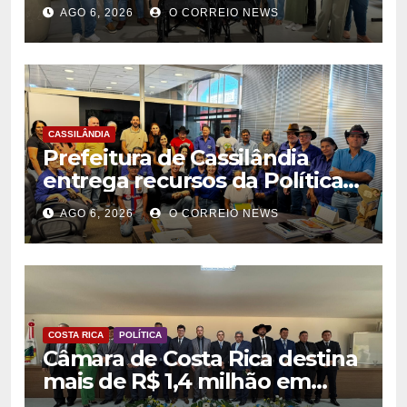
para fortalecer atendimento
AGO 6, 2026
O CORREIO NEWS
na rede municipal de saúde
CASSILÂNDIA
Prefeitura de Cassilândia
entrega recursos da Política
Nacional Aldir Blanc a
AGO 6, 2026
O CORREIO NEWS
agentes culturais
COSTA RICA
POLÍTICA
Câmara de Costa Rica destina
mais de R$ 1,4 milhão em
emendas para investimentos