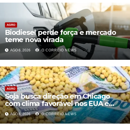
AGRO
Biodiesel perde força e mercado
teme nova virada
AGO 6, 2026
O CORREIO NEWS
AGRO
Soja busca direção em Chicago
com clima favorável nos EUA e
tensão geopolítica limitando novas
AGO 6, 2026
O CORREIO NEWS
baixas