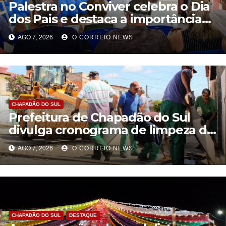
Palestra no Conviver celebra o Dia
dos Pais e destaca a importância
da figura paterna na família
AGO 7, 2026
O CORREIO NEWS
CHAPADÃO DO SUL
Prefeitura de Chapadão do Sul
divulga cronograma de limpeza de
entulhos e bota-fora para agosto
AGO 7, 2026
O CORREIO NEWS
CHAPADÃO DO SUL
DESTAQUE