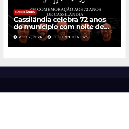
CASSILÂNDIA
Cassilândia celebra 72 anos
do município com noite de
música, cultura e interação na
AGO 7, 2026
O CORREIO NEWS
Praça São José