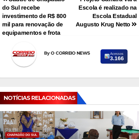
Navegação de Post
do Sul recebe
Escola é realizado na
investimento de R$ 800
Escola Estadual
mil para renovação de
Augusto Krug Netto
equipamentos e frota
By
O CORREIO NEWS
Acessos
3.166
NOTÍCIAS RELACIONADAS
CHAPADÃO DO SUL