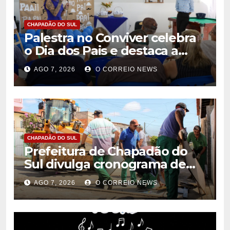
CHAPADÃO DO SUL
Palestra no Conviver celebra
o Dia dos Pais e destaca a
importância da figura paterna
AGO 7, 2026
O CORREIO NEWS
na família
CHAPADÃO DO SUL
Prefeitura de Chapadão do
Sul divulga cronograma de
limpeza de entulhos e bota-
AGO 7, 2026
O CORREIO NEWS
fora para agosto