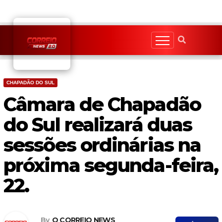
Skip
to
content
CHAPADÃO DO SUL
Câmara de Chapadão
do Sul realizará duas
sessões ordinárias na
próxima segunda-feira,
22.
By
O CORREIO NEWS