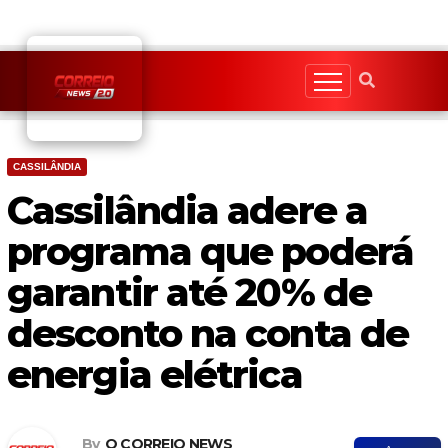
Skip
to
content
CASSILÂNDIA
Cassilândia adere a
programa que poderá
garantir até 20% de
desconto na conta de
energia elétrica
By
O CORREIO NEWS