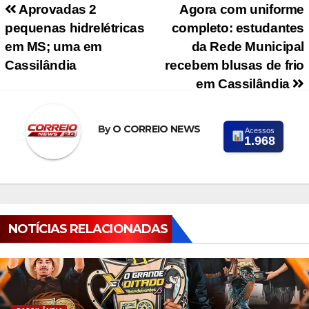
Navegação de Post
Aprovadas 2
Agora com uniforme
pequenas hidrelétricas
completo: estudantes
em MS; uma em
da Rede Municipal
Cassilândia
recebem blusas de frio
em Cassilândia
By
O CORREIO NEWS
Acessos
1.968
NOTÍCIAS RELACIONADAS