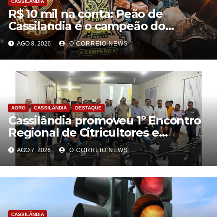
CASSILÂNDIA
R$ 10 mil na conta: Peão de
Cassilandia é o campeão do
desafio “O Grande Ditado
AGO 8, 2026
O CORREIO NEWS
Bandeirantes” em Rondonópolis
AGRO
CASSILÂNDIA
DESTAQUE
Cassilândia promoveu 1º Encontro
Regional de Citricultores e
fortalece o desenvolvimento da
AGO 7, 2026
O CORREIO NEWS
citricultura
CASSILÂNDIA