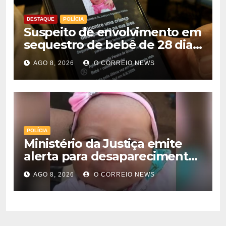
DESTAQUE
POLÍCIA
Suspeito de envolvimento em
sequestro de bebê de 28 dias
é preso na Capital
AGO 8, 2026
O CORREIO NEWS
POLÍCIA
Ministério da Justiça emite
alerta para desaparecimento
de bebê de 28 dias em MS;
AGO 8, 2026
O CORREIO NEWS
polícia apura suposto
sequestro