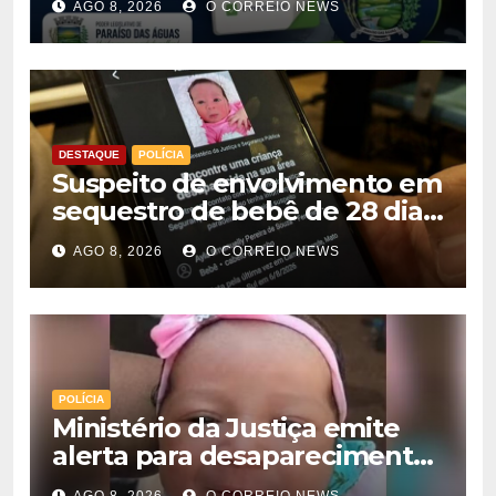
AGO 8, 2026
O CORREIO NEWS
DESTAQUE
POLÍCIA
Suspeito de envolvimento em
sequestro de bebê de 28 dias
é preso na Capital
AGO 8, 2026
O CORREIO NEWS
POLÍCIA
Ministério da Justiça emite
alerta para desaparecimento
de bebê de 28 dias em MS;