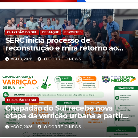
CHAPADÃO DO SUL
DESTAQUE
ESPORTES
SERC inicia processo de
reconstrução e mira retorno ao
futebol profissional em Chapadão
AGO 8, 2026
O CORREIO NEWS
do Sul
CHAPADÃO DO SUL
Chapadão do Sul recebe nova
etapa da varrição urbana a partir
de 10 de agosto
AGO 7, 2026
O CORREIO NEWS