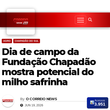
Skip
to
content
AGRO
CHAPADÃO DO SUL
Dia de campo da
Fundação Chapadão
mostra potencial do
milho safrinha
By
O CORREIO NEWS
Acessos
3.951
JUN 19, 2026