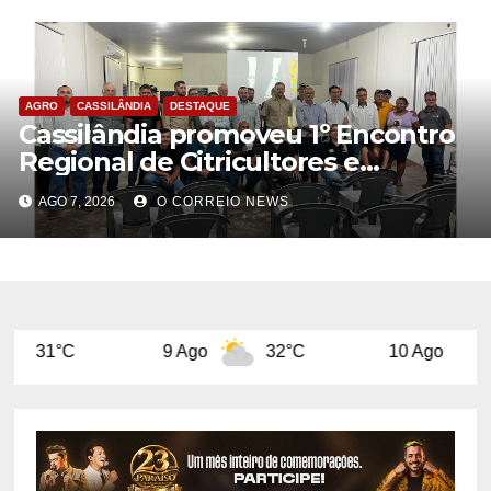
AGRO
CASSILÂNDIA
DESTAQUE
Cassilândia promoveu 1º Encontro
Regional de Citricultores e
fortalece o desenvolvimento da
AGO 7, 2026
O CORREIO NEWS
citricultura
9 Ago
32°C
10 Ago
32°C