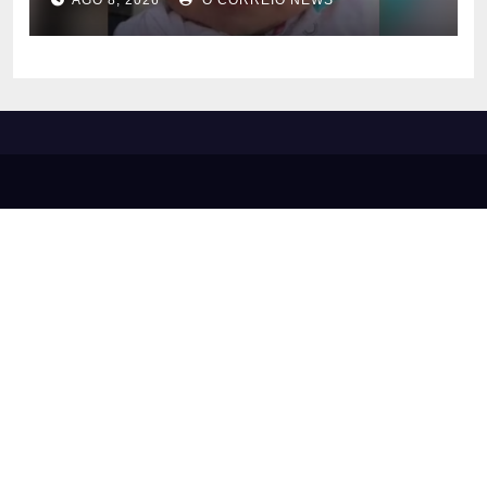
AGO 8, 2026
O CORREIO NEWS
polícia apura suposto
sequestro