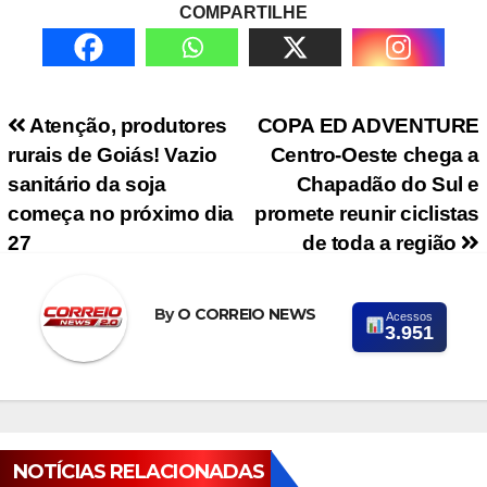
COMPARTILHE
Navegação de Post
Atenção, produtores
COPA ED ADVENTURE
rurais de Goiás! Vazio
Centro-Oeste chega a
sanitário da soja
Chapadão do Sul e
começa no próximo dia
promete reunir ciclistas
27
de toda a região
By
O CORREIO NEWS
Acessos
3.951
NOTÍCIAS RELACIONADAS