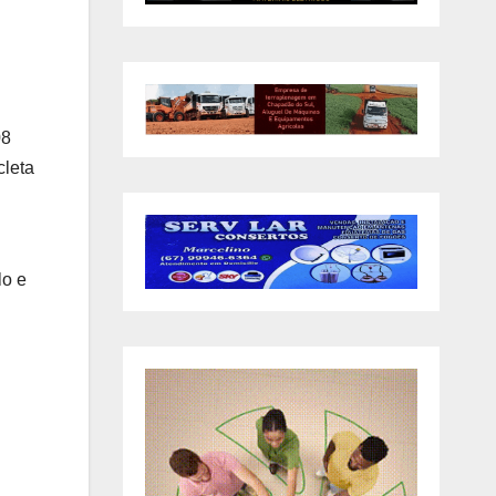
08
cleta
lo e