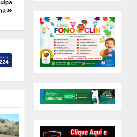
culpa
ína
essos
.224