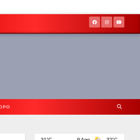
OPO
31°C
9 Ago
32°C
10 Ago