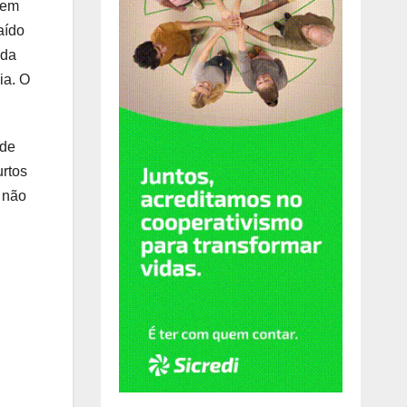
 em
aído
ada
ia. O
 de
urtos
 não