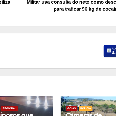
iliza
Militar usa consulta do neto como des
para traficar 96 kg de coca
Ac
3
REGIONAL
GOIÁS
POLÍCIA
inosos que
Câmeras de