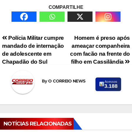
COMPARTILHE
Navegação de Post
Polícia Militar cumpre
Homem é preso após
mandado de internação
ameaçar companheira
de adolescente em
com facão na frente do
Chapadão do Sul
filho em Cassilândia
By
O CORREIO NEWS
Acessos
3.188
NOTÍCIAS RELACIONADAS