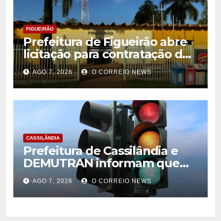
FIGUEIRÃO
Prefeitura de Figueirão abre
licitação para contratação de
estrutura de eventos
AGO 7, 2026
O CORREIO NEWS
CASSILÂNDIA
Prefeitura de Cassilândia e
DEMUTRAN informam que
semáforo entre as ruas Amin
AGO 7, 2026
O CORREIO NEWS
José e Antônio Paulino
entrou em funcionamento