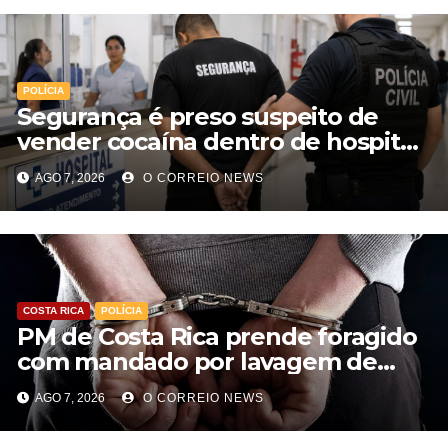
POLÍCIA
Segurança é preso suspeito de
vender cocaína dentro de hospital
e atuar para facção em Cassilândia
AGO 7, 2026
O CORREIO NEWS
COSTA RICA
POLÍCIA
PM de Costa Rica prende foragido
com mandado por lavagem de
dinheiro e estelionato
AGO 7, 2026
O CORREIO NEWS