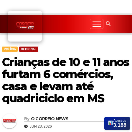
Skip
to
content
POLÍCIA
REGIONAL
Crianças de 10 e 11 anos
furtam 6 comércios,
casa e levam até
quadriciclo em MS
By
O CORREIO NEWS
Acessos
3.188
JUN 23, 2026