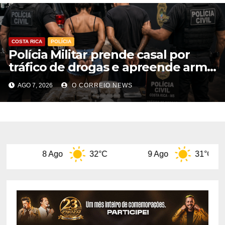
COSTA RICA
POLÍCIA
Polícia Militar prende casal por
tráfico de drogas e apreende arma
de fogo em Costa Rica
AGO 7, 2026
O CORREIO NEWS
 Ago
32°C
9 Ago
31°C
10 A