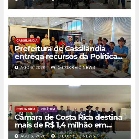
na rede municipal de saúde
CASSILÂNDIA
Prefeitura de Cassilândia
entrega recursos da Política
Nacional Aldir Blanc a
AGO 6, 2026
O CORREIO NEWS
agentes culturais
COSTA RICA
POLÍTICA
Câmara de Costa Rica destina
mais de R$ 1,4 milhão em
emendas para investimentos
AGO 6, 2026
O CORREIO NEWS