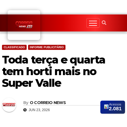
Skip
to
content
CLASSIFICADO
INFORME PUBLICITÁRIO
Toda terça e quarta
tem horti mais no
Super Valle
By
O CORREIO NEWS
Acessos
2.081
JUN 23, 2026