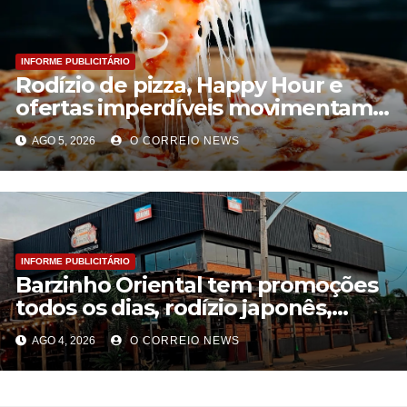
INFORME PUBLICITÁRIO
Rodízio de pizza, Happy Hour e
ofertas imperdíveis movimentam a
quarta-feira no Barzinho Oriental
AGO 5, 2026
O CORREIO NEWS
INFORME PUBLICITÁRIO
Barzinho Oriental tem promoções
todos os dias, rodízio japonês,
Happy Hour e agora também
AGO 4, 2026
O CORREIO NEWS
pizzaria