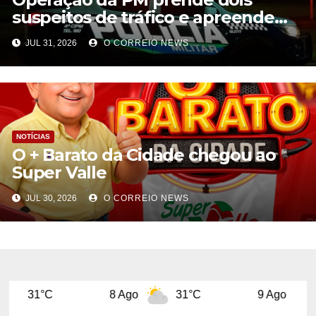
suspeitos de tráfico e apreende
cocaína em Paraíso das Águas
JUL 31, 2026
O CORREIO NEWS
NOTÍCIAS
O + Barato da Cidade chegou ao
Super Valle
JUL 30, 2026
O CORREIO NEWS
8 Ago
31°C
9 Ago
31°C
1