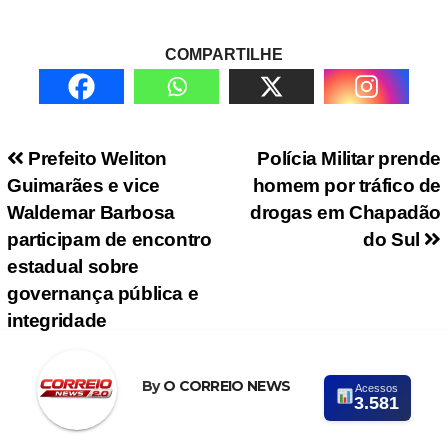
COMPARTILHE
Navegação de Post
Prefeito Weliton
Polícia Militar prende
Guimarães e vice
homem por tráfico de
Waldemar Barbosa
drogas em Chapadão
participam de encontro
do Sul
estadual sobre
governança pública e
integridade
By
O CORREIO NEWS
Acessos
3.581