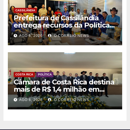
CASSILÂNDIA
Prefeitura de Cassilândia
entrega recursos da Política
Nacional Aldir Blanc a
AGO 6, 2026
O CORREIO NEWS
agentes culturais
COSTA RICA
POLÍTICA
Câmara de Costa Rica destina
mais de R$ 1,4 milhão em
emendas para investimentos
AGO 6, 2026
O CORREIO NEWS
em diversas áreas