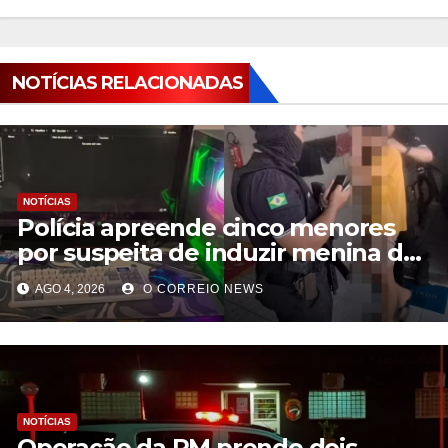
NOTÍCIAS RELACIONADAS
NOTÍCIAS
Polícia apreende cinco menores
por suspeita de induzir menina de
13 anos a morte durante ‘live’
AGO 4, 2026
O CORREIO NEWS
NOTÍCIAS
Operação da PM prende dois