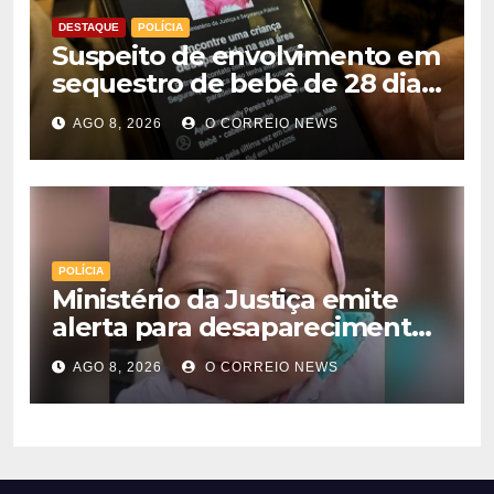
DESTAQUE
POLÍCIA
Suspeito de envolvimento em
sequestro de bebê de 28 dias
é preso na Capital
AGO 8, 2026
O CORREIO NEWS
POLÍCIA
Ministério da Justiça emite
alerta para desaparecimento
de bebê de 28 dias em MS;
AGO 8, 2026
O CORREIO NEWS
polícia apura suposto
sequestro