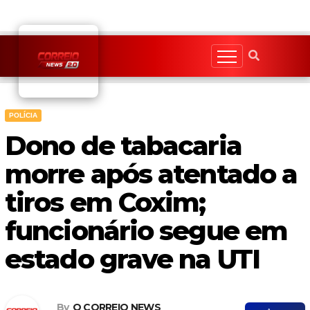
Skip
to
content
POLÍCIA
Dono de tabacaria
morre após atentado a
tiros em Coxim;
funcionário segue em
estado grave na UTI
By
O CORREIO NEWS