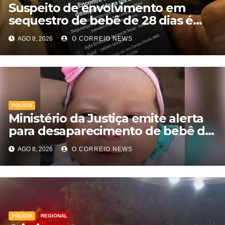
Suspeito de envolvimento em
sequestro de bebê de 28 dias é
preso na Capital
AGO 8, 2026
O CORREIO NEWS
POLÍCIA
Ministério da Justiça emite alerta
para desaparecimento de bebê de
28 dias em MS; polícia apura
AGO 8, 2026
O CORREIO NEWS
suposto sequestro
POLÍCIA
REGIONAL