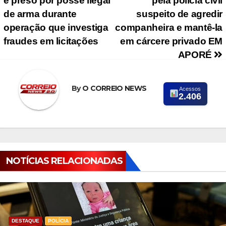
é preso por posse ilegal
pela polícia civil
de arma durante
suspeito de agredir
operação que investiga
companheira e mantê-la
fraudes em licitações
em cárcere privado EM
APORÉ
By
O CORREIO NEWS
Acessos
2.406
NOTÍCIAS RELACIONADAS
DESTAQUE
POLÍCIA