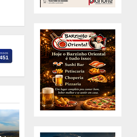
essos
.451