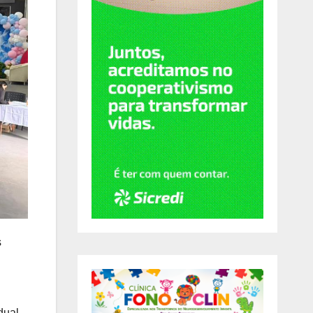
s
dual