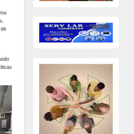
izou
s,
 de
guido
íticas