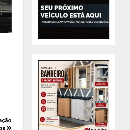
mação
tos