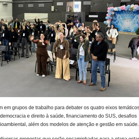
am em grupos de trabalho para debater os quatro eixos temático
emocracia e direito à saúde, financiamento do SUS, desafios
cioambiental, além dos modelos de atenção e gestão em saúde.
 diversas propostas que serão encaminhadas para a etapa esta