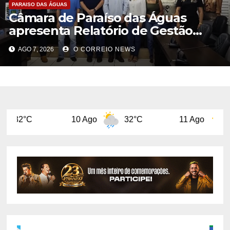
PARAISO DAS ÁGUAS
Câmara de Paraíso das Águas
apresenta Relatório de Gestão
Fiscal e destaca equilíbrio das
AGO 7, 2026
O CORREIO NEWS
contas públicas
10 Ago
32°C
11 Ago
29°C