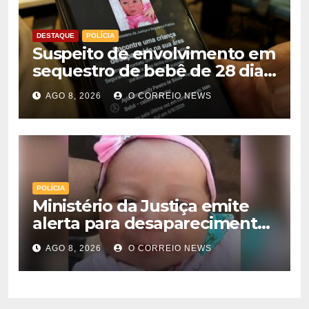
DESTAQUE
POLÍCIA
Suspeito de envolvimento em
sequestro de bebê de 28 dias
é preso na Capital
AGO 8, 2026
O CORREIO NEWS
POLÍCIA
Ministério da Justiça emite
alerta para desaparecimento
de bebê de 28 dias em MS;
AGO 8, 2026
O CORREIO NEWS
polícia apura suposto
sequestro