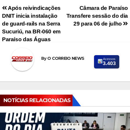
Navegação de Post
Após reivindicações
Câmara de Paraíso
DNIT inicia instalação
Transfere sessão do dia
de guard-rails na Serra
29 para 06 de julho
Sucuriú, na BR-060 em
Paraíso das Águas
By
O CORREIO NEWS
Acessos
3.403
NOTÍCIAS RELACIONADAS