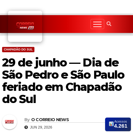
Skip
to
content
CHAPADÃO DO SUL
29 de junho — Dia de
São Pedro e São Paulo
feriado em Chapadão
do Sul
By
O CORREIO NEWS
Acessos
4.261
JUN 29, 2026