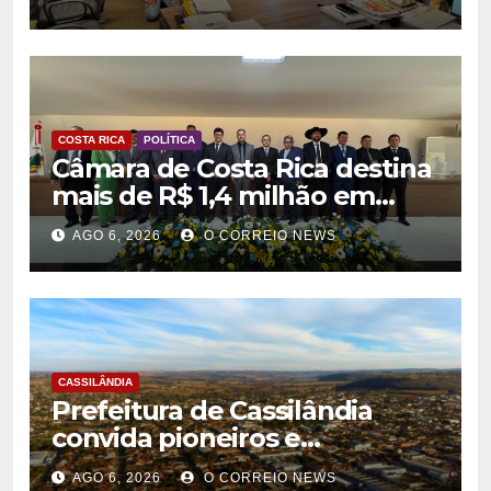
agentes culturais
COSTA RICA
POLÍTICA
Câmara de Costa Rica destina
mais de R$ 1,4 milhão em
emendas para investimentos
AGO 6, 2026
O CORREIO NEWS
em diversas áreas
CASSILÂNDIA
Prefeitura de Cassilândia
convida pioneiros e
moradores para construir a
AGO 6, 2026
O CORREIO NEWS