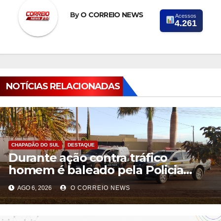
By
O CORREIO NEWS
Acessos
4.261
NOTÍCIAS RELACIONADAS
CHAPADÃO DO SUL
DESTAQUE
Durante ação contra tráfico
homem é baleado pela Policia
Militar em Chapadão do Sul
AGO 6, 2026
O CORREIO NEWS