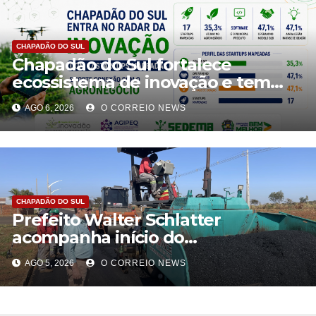
CHAPADÃO DO SUL
Chapadão do Sul fortalece
ecossistema de inovação e tem
oito propostas classificadas no
AGO 6, 2026
O CORREIO NEWS
Centelha 3
CHAPADÃO DO SUL
Prefeito Walter Schlatter
acompanha início do
recapeamento e pede
AGO 5, 2026
O CORREIO NEWS
compreensão da população em
Chapadão do Sul