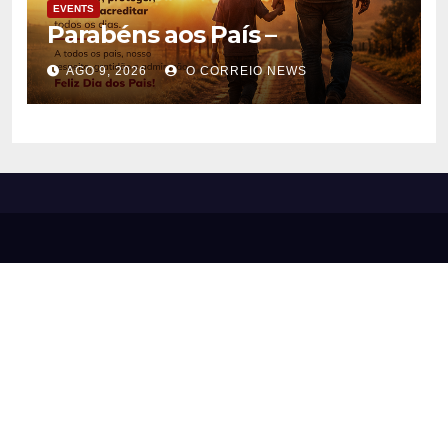
EVENTS
Parabéns aos País –
AGO 9, 2026
O CORREIO NEWS