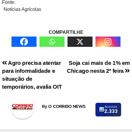
Fonte:
Notícias Agrícolas
COMPARTILHE
Navegação de Post
Agro precisa atentar
Soja cai mais de 1% em
para informalidade e
Chicago nesta 2ª feira
situação de
temporários, avalia OIT
By
O CORREIO NEWS
Acessos
2.333