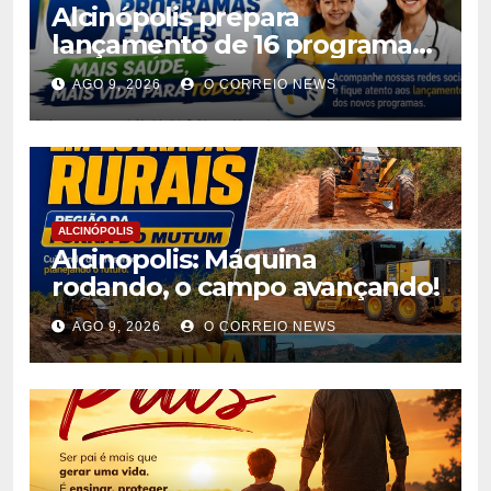
Alcinópolis prepara
lançamento de 16 programas
de saúde para ampliar
AGO 9, 2026
O CORREIO NEWS
atendimento à população
ALCINÓPOLIS
Alcinopolis: Máquina
rodando, o campo avançando!
AGO 9, 2026
O CORREIO NEWS