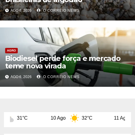
AGO 6, 2026
O CORREIO NEWS
AGRO
Biodiesel perde força e mercado
teme nova virada
AGO 6, 2026
O CORREIO NEWS
10 Ago
32°C
11 Ago
29°C