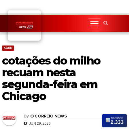
Skip
to
content
AGRO
cotações do milho
recuam nesta
segunda-feira em
Chicago
By
O CORREIO NEWS
Acessos
2.333
JUN 29, 2026