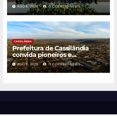
emendas para investimentos
AGO 6, 2026
O CORREIO NEWS
em diversas áreas
CASSILÂNDIA
Prefeitura de Cassilândia
convida pioneiros e
moradores para construir a
AGO 6, 2026
O CORREIO NEWS
identidade do município