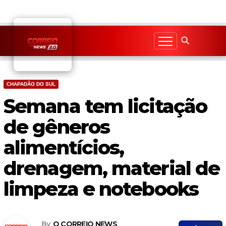
Skip
to
content
CHAPADÃO DO SUL
Semana tem licitação
de gêneros
alimentícios,
drenagem, material de
limpeza e notebooks
By
O CORREIO NEWS