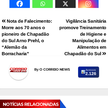
Navegação de Post
Nota de Falecimento:
Vigilância Sanitária
Morre aos 70 anos o
promove Treinamento
pioneiro de Chapadão
de Higiene e
do Sul Arno Prehl, o
Manipulação de
“Alemão da
Alimentos em
Borracharia”
Chapadão do Sul
By
O CORREIO NEWS
Acessos
2.126
NOTÍCIAS RELACIONADAS