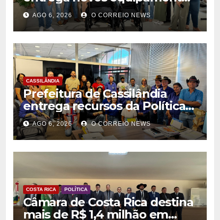
para fortalecer atendimento
AGO 6, 2026
O CORREIO NEWS
na rede municipal de saúde
CASSILÂNDIA
Prefeitura de Cassilândia
entrega recursos da Política
Nacional Aldir Blanc a
AGO 6, 2026
O CORREIO NEWS
agentes culturais
COSTA RICA
POLÍTICA
Câmara de Costa Rica destina
mais de R$ 1,4 milhão em