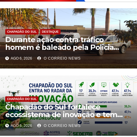
CHAPADÃO DO SUL
DESTAQUE
Durante ação contra tráfico
homem é baleado pela Policia
Militar em Chapadão do Sul
AGO 6, 2026
O CORREIO NEWS
CHAPADÃO DO SUL
Chapadão do Sul fortalece
ecossistema de inovação e tem
oito propostas classificadas no
AGO 6, 2026
O CORREIO NEWS
Centelha 3