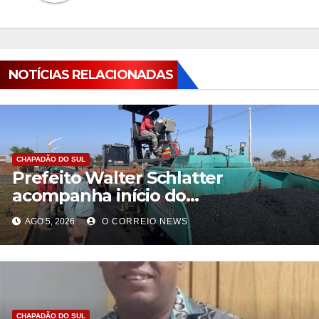
NOTÍCIAS RELACIONADAS
CHAPADÃO DO SUL
Prefeito Walter Schlatter
acompanha início do
recapeamento e pede
AGO 5, 2026
O CORREIO NEWS
compreensão da população em
Chapadão do Sul
CHAPADÃO DO SUL