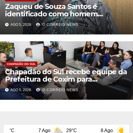
Zaqueu de Souza Santos é
identificado como homem
encontrado morto em Chapadão
AGO 5, 2026
O CORREIO NEWS
do Sul
CHAPADÃO DO SUL
Chapadão do Sul recebe equipe da
Prefeitura de Coxim para
intercâmbio sobre governo digital
AGO 5, 2026
O CORREIO NEWS
e gestão sem papel
7 Ago
29°C
8 Ago
31°C
9