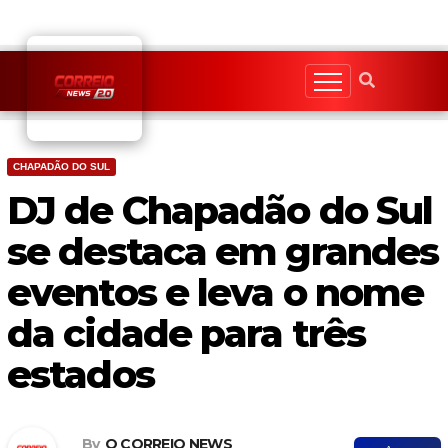
Skip
to
content
CHAPADÃO DO SUL
DJ de Chapadão do Sul
se destaca em grandes
eventos e leva o nome
da cidade para três
estados
By
O CORREIO NEWS