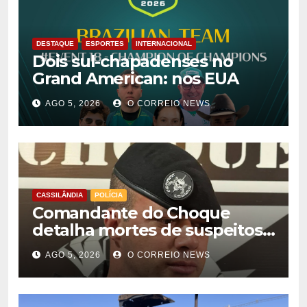
DESTAQUE
ESPORTES
INTERNACIONAL
Dois sul-chapadenses no
Grand American: nos EUA
AGO 5, 2026
O CORREIO NEWS
CASSILÂNDIA
POLÍCIA
Comandante do Choque
detalha mortes de suspeitos
de homicídio em Cassilândia
AGO 5, 2026
O CORREIO NEWS