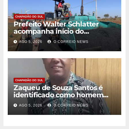
CHAPADÃO DO SUL
Prefeito Walter Schlatter
acompanha início do
recapeamento e pede
AGO 5, 2026
O CORREIO NEWS
compreensão da população
em Chapadão do Sul
CHAPADÃO DO SUL
Zaqueu de Souza Santos é
identificado como homem
encontrado morto em
AGO 5, 2026
O CORREIO NEWS
Chapadão do Sul