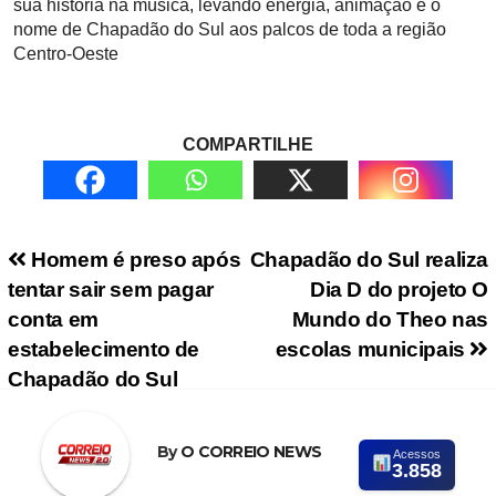
sua história na música, levando energia, animação e o
nome de Chapadão do Sul aos palcos de toda a região
Centro-Oeste
COMPARTILHE
Navegação de Post
Homem é preso após
Chapadão do Sul realiza
tentar sair sem pagar
Dia D do projeto O
conta em
Mundo do Theo nas
estabelecimento de
escolas municipais
Chapadão do Sul
By
O CORREIO NEWS
Acessos
3.858