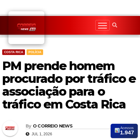
Skip
to
content
COSTA RICA
POLÍCIA
PM prende homem
procurado por tráfico e
associação para o
tráfico em Costa Rica
By
O CORREIO NEWS
Acessos
1.947
JUL 1, 2026