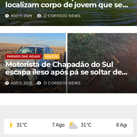
localizam corpo de jovem que se
afogou durante pescaria no Rio
AGO 5, 2026
O CORREIO NEWS
Formoso
PARAISO DAS ÁGUAS
POLÍCIA
Motorista de Chapadão do Sul
escapa ileso após pá se soltar de
caminhão e atingir carro na BR-060
AGO 5, 2026
O CORREIO NEWS
7 Ago
31°C
8 Ago
31°C