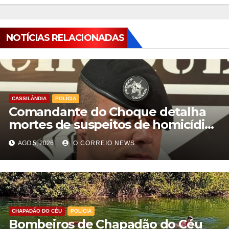
NOTÍCIAS RELACIONADAS
CASSILÂNDIA
POLÍCIA
Comandante do Choque detalha
mortes de suspeitos de homicídio
em Cassilândia
AGO 5, 2026
O CORREIO NEWS
CHAPADÃO DO CÉU
POLÍCIA
Bombeiros de Chapadão do Céu