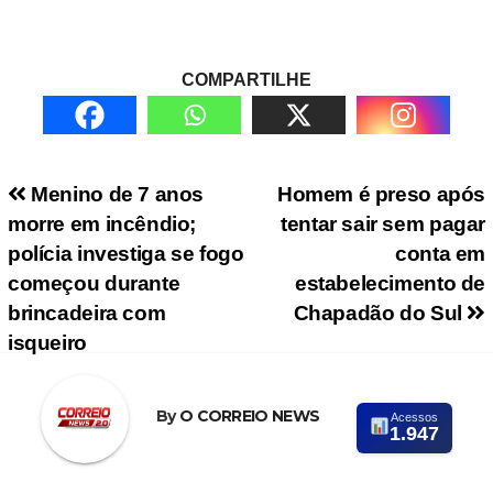
COMPARTILHE
Navegação de Post
Menino de 7 anos
Homem é preso após
morre em incêndio;
tentar sair sem pagar
polícia investiga se fogo
conta em
começou durante
estabelecimento de
brincadeira com
Chapadão do Sul
isqueiro
By
O CORREIO NEWS
Acessos
1.947