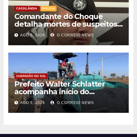
CASSILÂNDIA
POLÍCIA
Comandante do Choque
detalha mortes de suspeitos
de homicídio em Cassilândia
AGO 5, 2026
O CORREIO NEWS
CHAPADÃO DO SUL
Prefeito Walter Schlatter
acompanha início do
recapeamento e pede
AGO 5, 2026
O CORREIO NEWS
compreensão da população
em Chapadão do Sul