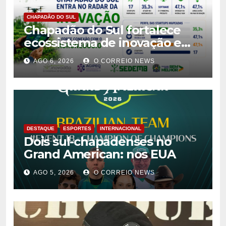
CHAPADÃO DO SUL
Chapadão do Sul fortalece
ecossistema de inovação e
tem oito propostas
AGO 6, 2026
O CORREIO NEWS
classificadas no Centelha 3
DESTAQUE
ESPORTES
INTERNACIONAL
Dois sul-chapadenses no
Grand American: nos EUA
AGO 5, 2026
O CORREIO NEWS