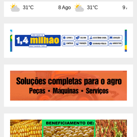
°C
8 Ago
31°C
9 Ago
31°C