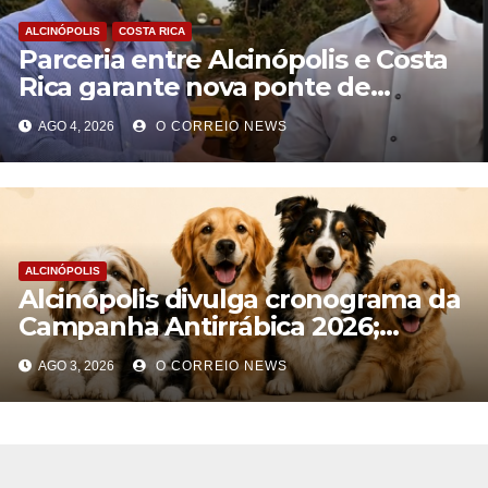
ALCINÓPOLIS
COSTA RICA
Parceria entre Alcinópolis e Costa
Rica garante nova ponte de
concreto e fortalece o
AGO 4, 2026
O CORREIO NEWS
agronegócio na região do Engano
ALCINÓPOLIS
Alcinópolis divulga cronograma da
Campanha Antirrábica 2026;
confira as datas
AGO 3, 2026
O CORREIO NEWS