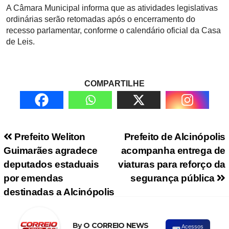
A Câmara Municipal informa que as atividades legislativas
ordinárias serão retomadas após o encerramento do
recesso parlamentar, conforme o calendário oficial da Casa
de Leis.
COMPARTILHE
Navegação de Post
Prefeito Weliton
Prefeito de Alcinópolis
Guimarães agradece
acompanha entrega de
deputados estaduais
viaturas para reforço da
por emendas
segurança pública
destinadas a Alcinópolis
By
O CORREIO NEWS
Acessos