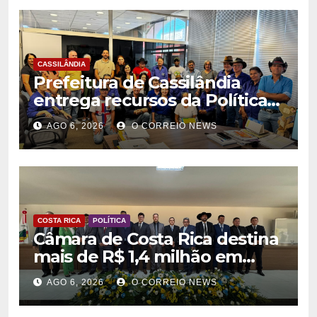
CASSILÂNDIA
Prefeitura de Cassilândia
entrega recursos da Política
Nacional Aldir Blanc a
AGO 6, 2026
O CORREIO NEWS
agentes culturais
COSTA RICA
POLÍTICA
Câmara de Costa Rica destina
mais de R$ 1,4 milhão em
emendas para investimentos
AGO 6, 2026
O CORREIO NEWS
em diversas áreas