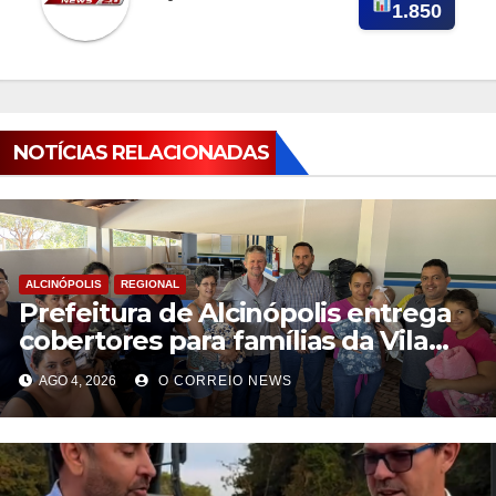
1.850
NOTÍCIAS RELACIONADAS
ALCINÓPOLIS
REGIONAL
Prefeitura de Alcinópolis entrega
cobertores para famílias da Vila
Novo Belo Horizonte
AGO 4, 2026
O CORREIO NEWS