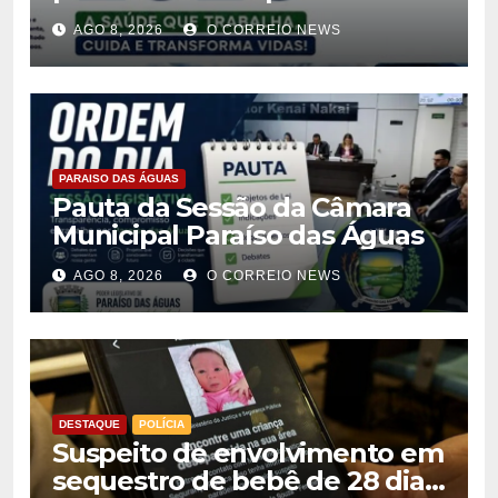
semestre de 2026
AGO 8, 2026
O CORREIO NEWS
PARAISO DAS ÁGUAS
Pauta da Sessão da Câmara
Municipal Paraíso das Águas
AGO 8, 2026
O CORREIO NEWS
DESTAQUE
POLÍCIA
Suspeito de envolvimento em
sequestro de bebê de 28 dias