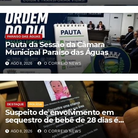
PARAISO DAS ÁGUAS
Pauta da Sessão da Câmara
Municipal Paraíso das Águas
AGO 8, 2026
O CORREIO NEWS
DESTAQUE
POLÍCIA
Suspeito de envolvimento em
sequestro de bebê de 28 dias é
preso na Capital
AGO 8, 2026
O CORREIO NEWS