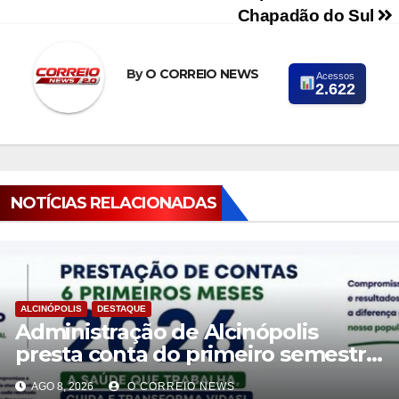
Chapadão do Sul
By
O CORREIO NEWS
Acessos
2.622
NOTÍCIAS RELACIONADAS
ALCINÓPOLIS
DESTAQUE
Administração de Alcinópolis
presta conta do primeiro semestre
de 2026
AGO 8, 2026
O CORREIO NEWS