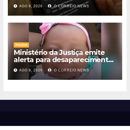
é preso na Capital
AGO 8, 2026
O CORREIO NEWS
POLÍCIA
Ministério da Justiça emite
alerta para desaparecimento
de bebê de 28 dias em MS;
AGO 8, 2026
O CORREIO NEWS
polícia apura suposto
sequestro