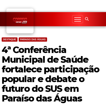
Skip
to
content
DESTAQUE
PARAISO DAS ÁGUAS
4ª Conferência
Municipal de Saúde
fortalece participação
popular e debate o
futuro do SUS em
Paraíso das Águas