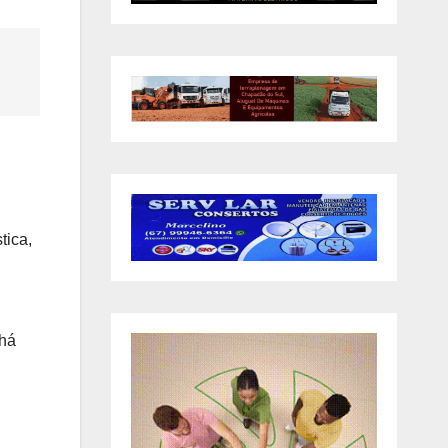
tica,
 há