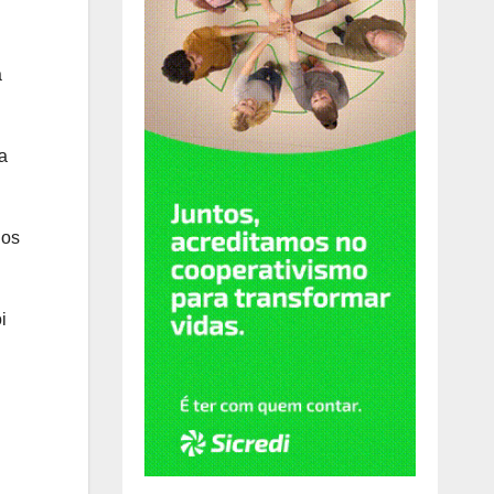
a
a
los
i