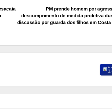
esacata
PM prende homem por agress
m
descumprimento de medida protetiva du
discussão por guarda dos filhos em Costa
Ac
1