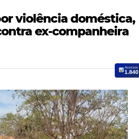
r violência doméstica,
contra ex-companheira
Acessos
1.840