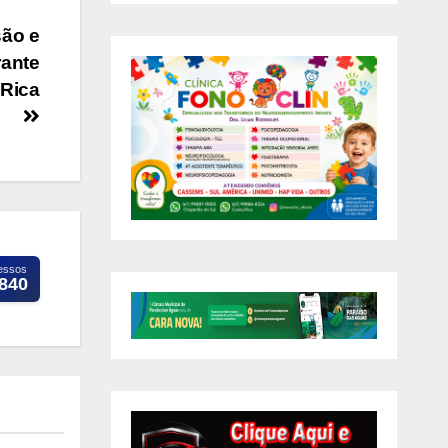
ão e
rante
 Rica
essos
.840