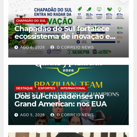
CHAPADÃO DO SUL
Chapadão do Sul fortalece
ecossistema de inovação e
tem oito propostas
AGO 6, 2026
O CORREIO NEWS
classificadas no Centelha 3
DESTAQUE
ESPORTES
INTERNACIONAL
Dois sul-chapadenses no
Grand American: nos EUA
AGO 5, 2026
O CORREIO NEWS