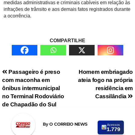
medidas administrativas e criminais cabíveis em relação às
infrações de trânsito e aos demais fatos registrados durante
a ocorrência.
COMPARTILHE
Navegação de Post
Passageiro é preso
Homem embriagado
com maconha em
ateia fogo na própria
ônibus intermunicipal
residência em
no Terminal Rodoviário
Cassilândia
de Chapadão do Sul
By
O CORREIO NEWS
Acessos
1.779