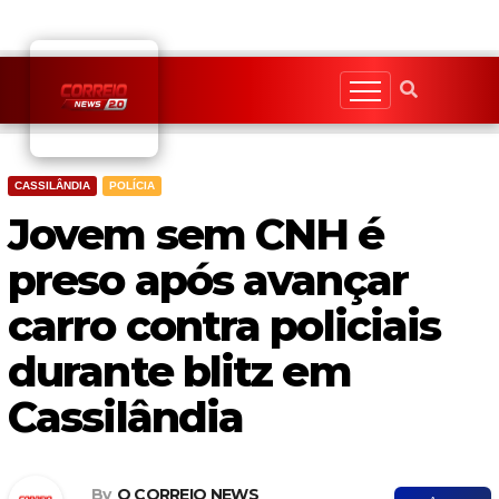
Skip
to
content
CASSILÂNDIA
POLÍCIA
Jovem sem CNH é
preso após avançar
carro contra policiais
durante blitz em
Cassilândia
By
O CORREIO NEWS