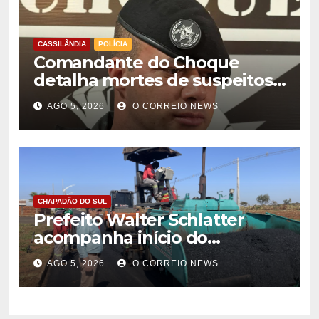
CASSILÂNDIA
POLÍCIA
Comandante do Choque
detalha mortes de suspeitos
de homicídio em Cassilândia
AGO 5, 2026
O CORREIO NEWS
CHAPADÃO DO SUL
Prefeito Walter Schlatter
acompanha início do
recapeamento e pede
AGO 5, 2026
O CORREIO NEWS
compreensão da população
em Chapadão do Sul