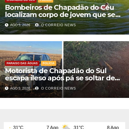
Bombeiros de Chapadão do Céu
localizam corpo de jovem que se
afogou durante pescaria no Rio
AGO 5, 2026
O CORREIO NEWS
Formoso
PARAISO DAS ÁGUAS
POLÍCIA
Motorista de Chapadão do Sul
escapa ileso após pá se soltar de
caminhão e atingir carro na BR-060
AGO 5, 2026
O CORREIO NEWS
7 Ago
31°C
8 Ago
31°C