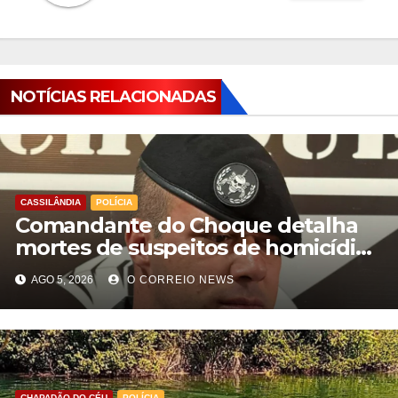
NOTÍCIAS RELACIONADAS
CASSILÂNDIA
POLÍCIA
Comandante do Choque detalha
mortes de suspeitos de homicídio
em Cassilândia
AGO 5, 2026
O CORREIO NEWS
CHAPADÃO DO CÉU
POLÍCIA