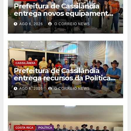
Prefeitura de Cassilândia
entrega novos equipamentos
para fortalecer atendimento
AGO 6, 2026
O CORREIO NEWS
na rede municipal de saúde
CASSILÂNDIA
Prefeitura de Cassilândia
entrega recursos da Política
Nacional Aldir Blanc a
AGO 6, 2026
O CORREIO NEWS
agentes culturais
COSTA RICA
POLÍTICA