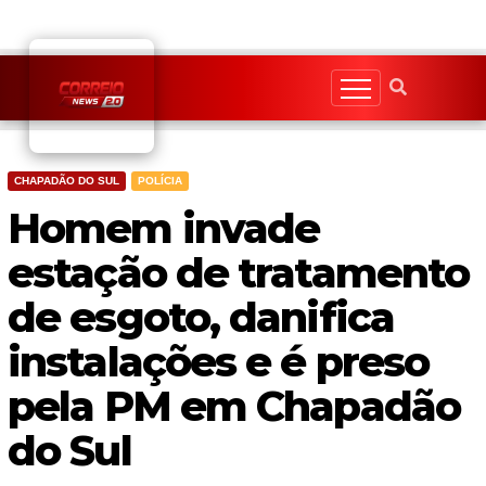
Skip
to
content
CHAPADÃO DO SUL
POLÍCIA
Homem invade
estação de tratamento
de esgoto, danifica
instalações e é preso
pela PM em Chapadão
do Sul