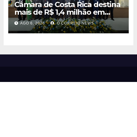
Câmara de Costa Rica destina
mais de R$ 1,4 milhão em
emendas para investimentos
AGO 6, 2026
O CORREIO NEWS
em diversas áreas