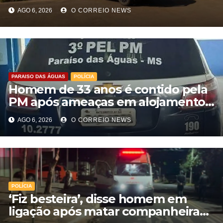
Aparecida do Taboado
AGO 6, 2026
O CORREIO NEWS
PARAISO DAS ÁGUAS
POLÍCIA
Homem de 33 anos é contido pela
PM após ameaças em alojamento
de empresa em Paraíso das Águas
AGO 6, 2026
O CORREIO NEWS
POLÍCIA
‘Fiz besteira’, disse homem em
ligação após matar companheira