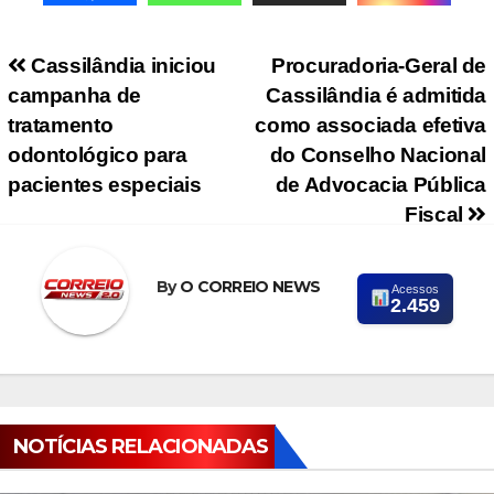
Navegação de Post
Cassilândia iniciou
Procuradoria-Geral de
campanha de
Cassilândia é admitida
tratamento
como associada efetiva
odontológico para
do Conselho Nacional
pacientes especiais
de Advocacia Pública
Fiscal
By
O CORREIO NEWS
Acessos
2.459
NOTÍCIAS RELACIONADAS