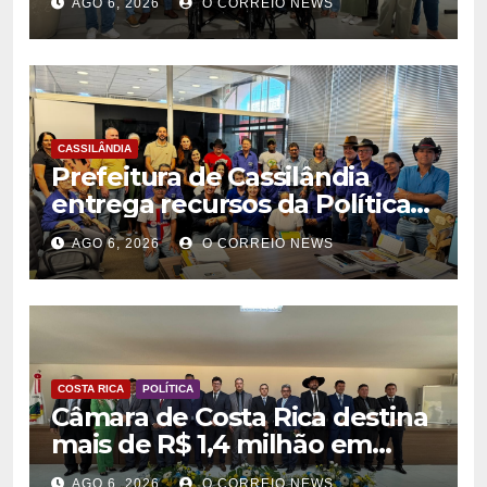
AGO 6, 2026
O CORREIO NEWS
na rede municipal de saúde
CASSILÂNDIA
Prefeitura de Cassilândia
entrega recursos da Política
Nacional Aldir Blanc a
AGO 6, 2026
O CORREIO NEWS
agentes culturais
COSTA RICA
POLÍTICA
Câmara de Costa Rica destina
mais de R$ 1,4 milhão em
emendas para investimentos
AGO 6, 2026
O CORREIO NEWS