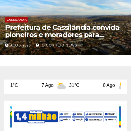
CASSILÂNDIA
Prefeitura de Cassilândia convida
pioneiros e moradores para
construir a identidade do
AGO 6, 2026
O CORREIO NEWS
município
7 Ago
31°C
8 Ago
31°C