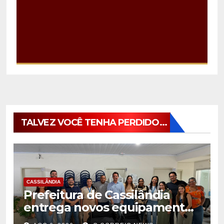
TALVEZ VOCÊ TENHA PERDIDO...
CASSILÂNDIA
Prefeitura de Cassilândia
entrega novos equipamentos
para fortalecer atendimento