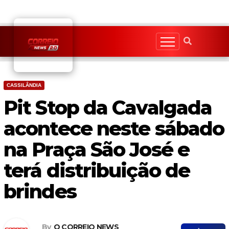
Skip
to
content
CASSILÂNDIA
Pit Stop da Cavalgada
acontece neste sábado
na Praça São José e
terá distribuição de
brindes
By
O CORREIO NEWS