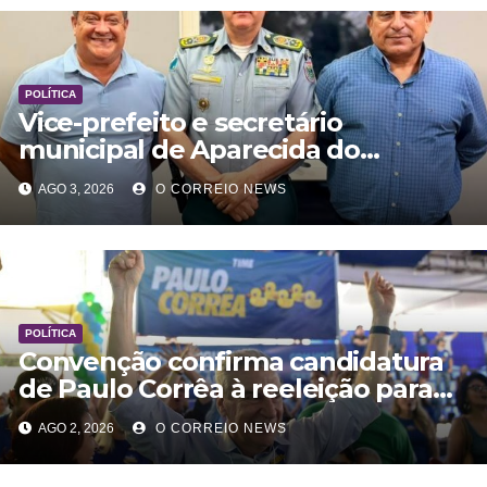
POLÍTICA
Vice-prefeito e secretário
municipal de Aparecida do
Taboado reuniram com comanda
AGO 3, 2026
O CORREIO NEWS
Geral da PM
POLÍTICA
Convenção confirma candidatura
de Paulo Corrêa à reeleição para
deputado estadual pelo PL
AGO 2, 2026
O CORREIO NEWS