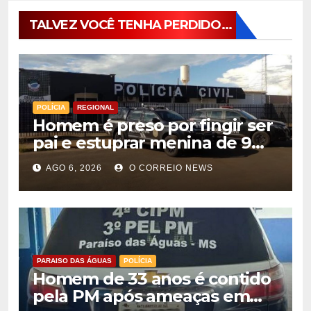
TALVEZ VOCÊ TENHA PERDIDO...
POLÍCIA
REGIONAL
Homem é preso por fingir ser
pai e estuprar menina de 9
anos em Aparecida do
AGO 6, 2026
O CORREIO NEWS
Taboado
PARAISO DAS ÁGUAS
POLÍCIA
Homem de 33 anos é contido
pela PM após ameaças em