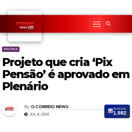
Skip
to
content
POLÍTICA
Projeto que cria ‘Pix
Pensão’ é aprovado em
Plenário
By
O CORREIO NEWS
Acessos
1.982
JUL 8, 2026