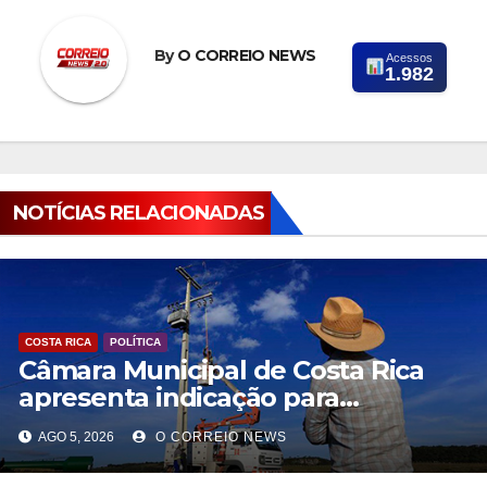
By
O CORREIO NEWS
Acessos
1.982
NOTÍCIAS RELACIONADAS
COSTA RICA
POLÍTICA
Câmara Municipal de Costa Rica
apresenta indicação para
modernização da rede elétrica
AGO 5, 2026
O CORREIO NEWS
rural