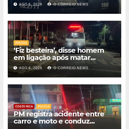
alojamento de empresa em
AGO 6, 2026
O CORREIO NEWS
Paraíso das Águas
POLÍCIA
‘Fiz besteira’, disse homem
em ligação após matar
companheira com facadas
AGO 6, 2026
O CORREIO NEWS
nas costas em Rio Verde
COSTA RICA
POLÍCIA
PM registra acidente entre
carro e moto e conduz
motorista à Delegacia em