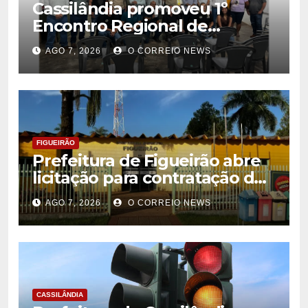
Cassilândia promoveu 1º
Encontro Regional de
Citricultores e fortalece o
AGO 7, 2026
O CORREIO NEWS
desenvolvimento da
citricultura
FIGUEIRÃO
Prefeitura de Figueirão abre
licitação para contratação de
estrutura de eventos
AGO 7, 2026
O CORREIO NEWS
CASSILÂNDIA