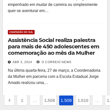
empenhado em mudar de carreira ou simplesmente
quer se aventurar em…
CHAPADÃO DO SUL
Assistência Social realiza palestra
para mais de 450 adolescentes em
comemoração ao mês da Mulher
ABR 3, 2024
O CORREIO NEWS
Na última quarta-feira, 27 de março, a Coordenadoria
da Mulher em parceria com a Escola Estadual Jorge
Amado realizou uma…
Paginação
1
…
1.508
1.509
1.510
…
1