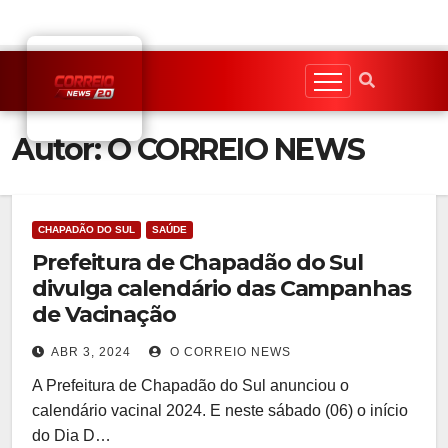
Skip
to
content
Autor:
O CORREIO NEWS
CHAPADÃO DO SUL
SAÚDE
Prefeitura de Chapadão do Sul
divulga calendário das Campanhas
de Vacinação
ABR 3, 2024
O CORREIO NEWS
A Prefeitura de Chapadão do Sul anunciou o
calendário vacinal 2024. E neste sábado (06) o início
do Dia D…