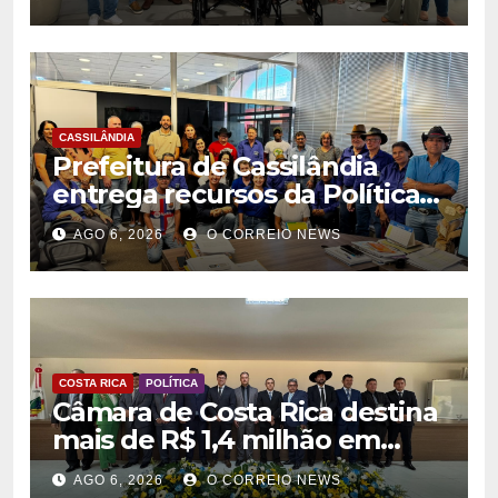
na rede municipal de saúde
CASSILÂNDIA
Prefeitura de Cassilândia
entrega recursos da Política
Nacional Aldir Blanc a
AGO 6, 2026
O CORREIO NEWS
agentes culturais
COSTA RICA
POLÍTICA
Câmara de Costa Rica destina
mais de R$ 1,4 milhão em
emendas para investimentos
AGO 6, 2026
O CORREIO NEWS
em diversas áreas