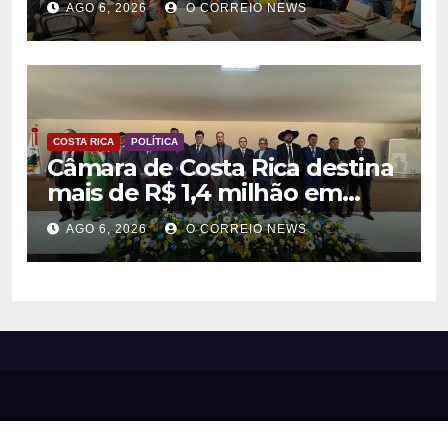
AGO 6, 2026
O CORREIO NEWS
agentes culturais
COSTA RICA
POLÍTICA
Câmara de Costa Rica destina
mais de R$ 1,4 milhão em
emendas para investimentos
AGO 6, 2026
O CORREIO NEWS
em diversas áreas