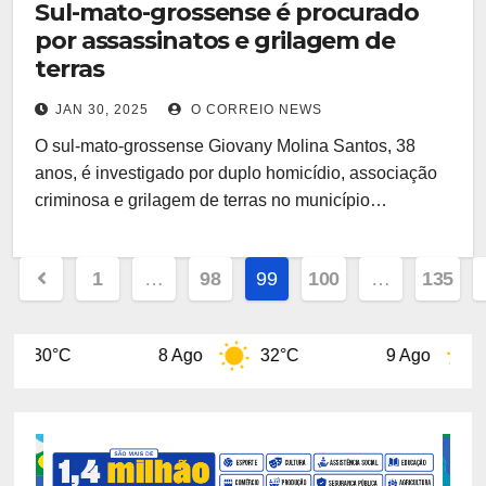
Sul-mato-grossense é procurado
por assassinatos e grilagem de
terras
JAN 30, 2025
O CORREIO NEWS
O sul-mato-grossense Giovany Molina Santos, 38
anos, é investigado por duplo homicídio, associação
criminosa e grilagem de terras no município…
Paginação
1
…
98
99
100
…
135
de
posts
8 Ago
32°C
9 Ago
31°C