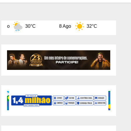
0°C
8 Ago
32°C
9 Ago
31°C