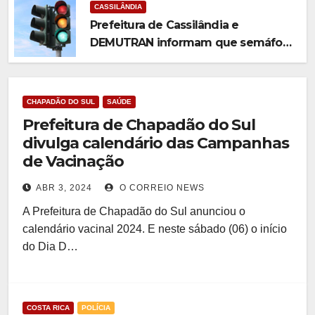
CASSILÂNDIA
Prefeitura de Cassilândia e
DEMUTRAN informam que semáforo
entre as ruas Amin José e Antônio
Paulino entrou em funcionamento
CHAPADÃO DO SUL
SAÚDE
Prefeitura de Chapadão do Sul
divulga calendário das Campanhas
de Vacinação
ABR 3, 2024
O CORREIO NEWS
A Prefeitura de Chapadão do Sul anunciou o
calendário vacinal 2024. E neste sábado (06) o início
do Dia D…
COSTA RICA
POLÍCIA