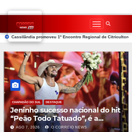
Skip
to
content
1º Encontro Regional de Citricultores e fortalece o desenvolvimen
CHAPADÃO DO SUL
DESTAQUE
Jeninho sucesso nacional do hit
“Peão Todo Tatuado”, é a
principal atração desta sexta-
AGO 7, 2026
O CORREIO NEWS