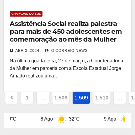
CHAPADÃO DO SUL
Assistência Social realiza palestra
para mais de 450 adolescentes em
comemoração ao mês da Mulher
ABR 3, 2024
O CORREIO NEWS
Na última quarta-feira, 27 de março, a Coordenadoria
da Mulher em parceria com a Escola Estadual Jorge
Amado realizou uma…
Paginação
1
…
1.508
1.509
1.510
…
1
de
posts
8 Ago
32°C
9 Ago
31°C
10