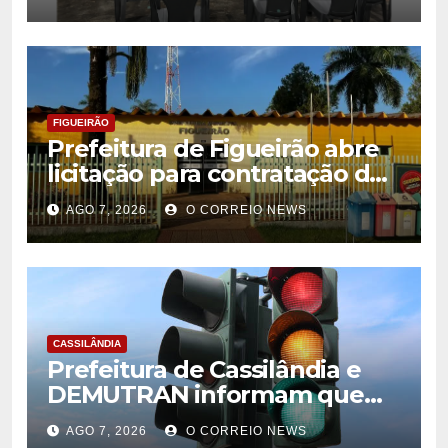
desenvolvimento da
citricultura
FIGUEIRÃO
Prefeitura de Figueirão abre
licitação para contratação de
estrutura de eventos
AGO 7, 2026
O CORREIO NEWS
CASSILÂNDIA
Prefeitura de Cassilândia e
DEMUTRAN informam que
semáforo entre as ruas Amin
AGO 7, 2026
O CORREIO NEWS
José e Antônio Paulino