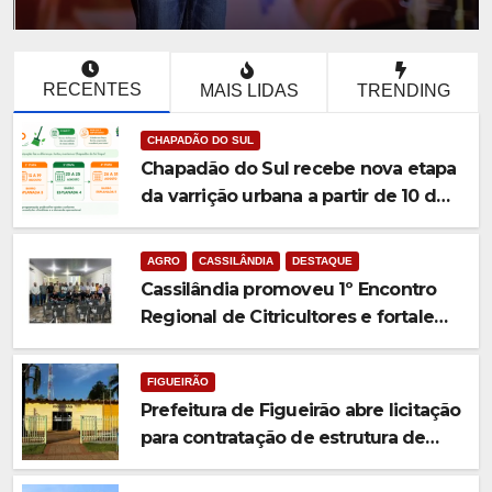
feira (7) da Semana Nordestina
de Chapadão do Sul
RECENTES
MAIS LIDAS
TRENDING
CHAPADÃO DO SUL
Chapadão do Sul recebe nova etapa
da varrição urbana a partir de 10 de
agosto
AGRO
CASSILÂNDIA
DESTAQUE
Cassilândia promoveu 1º Encontro
Regional de Citricultores e fortalece
o desenvolvimento da citricultura
FIGUEIRÃO
Prefeitura de Figueirão abre licitação
para contratação de estrutura de
eventos