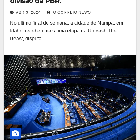
divisão da PBR.
ABR 3, 2024
O CORREIO NEWS
No último final de semana, a cidade de Nampa, em
Idaho, recebeu mais uma etapa da Unleash The
Beast, disputa…