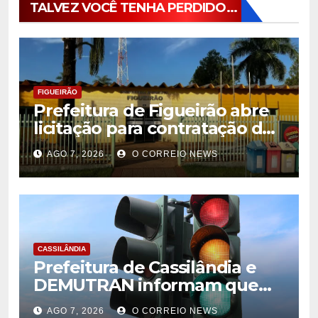
TALVEZ VOCÊ TENHA PERDIDO...
FIGUEIRÃO
Prefeitura de Figueirão abre
licitação para contratação de
estrutura de eventos
AGO 7, 2026
O CORREIO NEWS
CASSILÂNDIA
Prefeitura de Cassilândia e
DEMUTRAN informam que
semáforo entre as ruas Amin
AGO 7, 2026
O CORREIO NEWS