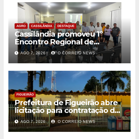
AGRO
CASSILÂNDIA
DESTAQUE
Cassilândia promoveu 1º
Encontro Regional de
Citricultores e fortalece o
AGO 7, 2026
O CORREIO NEWS
desenvolvimento da
citricultura
FIGUEIRÃO
Prefeitura de Figueirão abre
licitação para contratação de
estrutura de eventos
AGO 7, 2026
O CORREIO NEWS