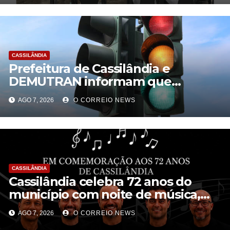
CASSILÂNDIA
Prefeitura de Cassilândia e
DEMUTRAN informam que
semáforo entre as ruas Amin José
AGO 7, 2026
O CORREIO NEWS
e Antônio Paulino entrou em
funcionamento
CASSILÂNDIA
Cassilândia celebra 72 anos do
município com noite de música,
cultura e interação na Praça São
AGO 7, 2026
O CORREIO NEWS
José