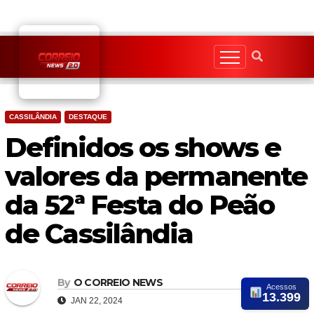
Skip
to
content
CASSILÂNDIA
DESTAQUE
Definidos os shows e
valores da permanente
da 52ª Festa do Peão
de Cassilândia
By
O CORREIO NEWS
Acessos
13.399
JAN 22, 2024