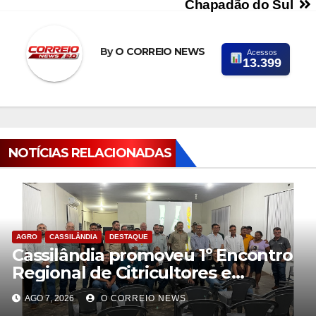
Chapadão do Sul
By
O CORREIO NEWS
Acessos
13.399
NOTÍCIAS RELACIONADAS
AGRO
CASSILÂNDIA
DESTAQUE
Cassilândia promoveu 1º Encontro
Regional de Citricultores e
fortalece o desenvolvimento da
AGO 7, 2026
O CORREIO NEWS
citricultura