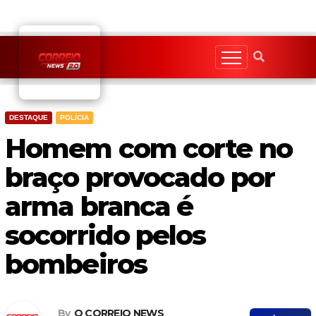
Skip
to
content
DESTAQUE
POLÍCIA
Homem com corte no
braço provocado por
arma branca é
socorrido pelos
bombeiros
By
O CORREIO NEWS