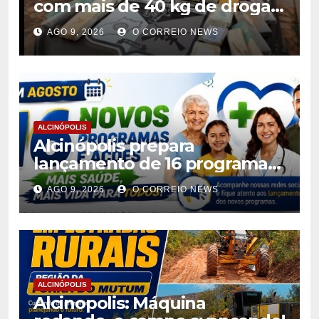
com mais de 40 kg de drogas
avaliadas em r$ 1 milhão
AGO 9, 2026
O CORREIO NEWS
ALCINÓPOLIS
Alcinópolis prepara
lançamento de 16 programas
de saúde para ampliar
AGO 9, 2026
O CORREIO NEWS
atendimento à população
ALCINÓPOLIS
Alcinopolis: Máquina