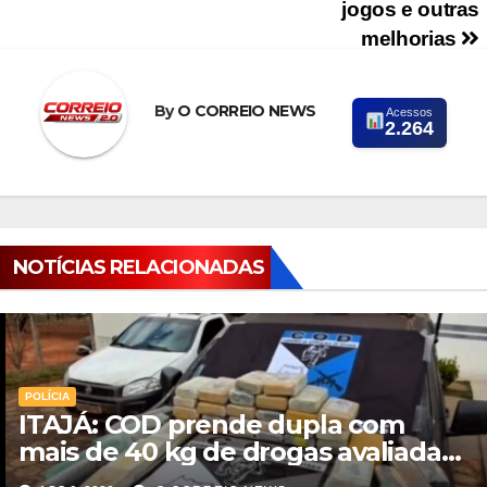
jogos e outras
melhorias
By
O CORREIO NEWS
Acessos
2.264
NOTÍCIAS RELACIONADAS
POLÍCIA
ITAJÁ: COD prende dupla com
mais de 40 kg de drogas avaliadas
em r$ 1 milhão