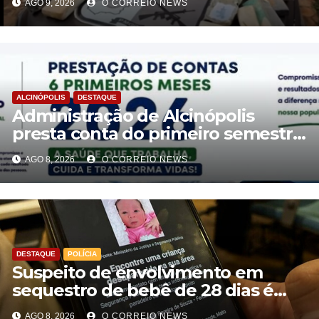
AGO 9, 2026
O CORREIO NEWS
ALCINÓPOLIS
DESTAQUE
Administração de Alcinópolis
presta conta do primeiro semestre
de 2026
AGO 8, 2026
O CORREIO NEWS
DESTAQUE
POLÍCIA
Suspeito de envolvimento em
sequestro de bebê de 28 dias é
preso na Capital
AGO 8, 2026
O CORREIO NEWS