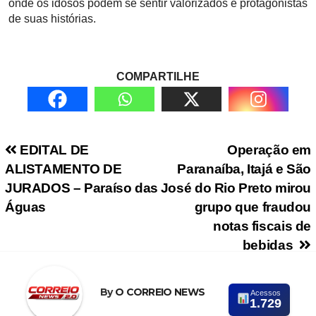
onde os idosos podem se sentir valorizados e protagonistas
de suas histórias.
COMPARTILHE
Navegação de Post
EDITAL DE
Operação em
ALISTAMENTO DE
Paranaíba, Itajá e São
JURADOS – Paraíso das
José do Rio Preto mirou
Águas
grupo que fraudou
notas fiscais de
bebidas
By
O CORREIO NEWS
Acessos
1.729