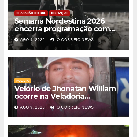
CHAPADÃO DO SUL
DESTAQUE
Semana Nordestina 2026
encerra programação com
grande festa e valorização da
AGO 9, 2026
O CORREIO NEWS
cultura em Chapadão do Sul
POLÍCIA
Velório de Jhonatan William
ocorre na Veladoria
Municipal; sepultamento será
AGO 9, 2026
O CORREIO NEWS
nesta segunda-feira