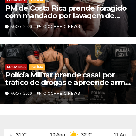
COSTA RICA
POLÍCIA
PM de Costa Rica prende foragido
com mandado por lavagem de
dinheiro e estelionato
AGO 7, 2026
O CORREIO NEWS
COSTA RICA
POLÍCIA
Polícia Militar prende casal por
tráfico de drogas e apreende arma
de fogo em Costa Rica
AGO 7, 2026
O CORREIO NEWS
10 Ago
32°C
11 Ago
29°C