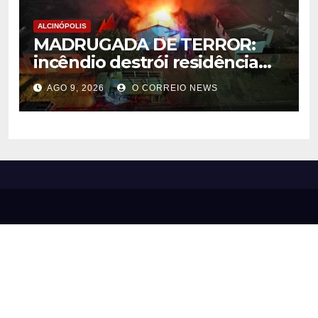
ALCINÓPOLIS
MADRUGADA DE TERROR:
incêndio destrói residência
em Alcinópolis
AGO 9, 2026
O CORREIO NEWS