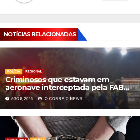
NOTÍCIAS RELACIONADAS
POLÍCIA
REGIONAL
Criminosos que estavam em
aeronave interceptada pela FAB
em MS morrem durante confronto
AGO 8, 2026
O CORREIO NEWS
com o Bope