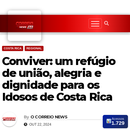
Skip
to
content
COSTA RICA
REGIONAL
Conviver: um refúgio
de união, alegria e
dignidade para os
Idosos de Costa Rica
By
O CORREIO NEWS
Acessos
1.729
OUT 22, 2024