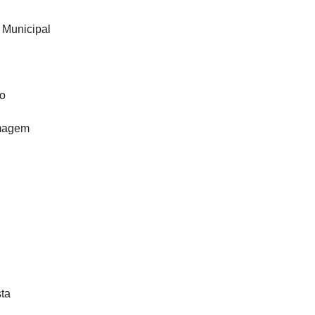
 Municipal
co
rmagem
sta