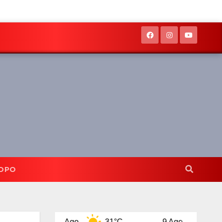
OPO
8 Ago
31°C
9 Ago
32°C