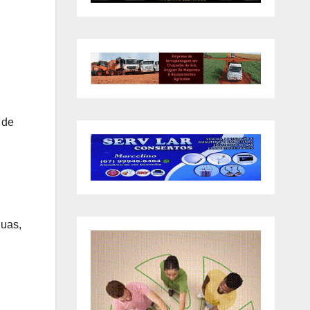
 de
guas,