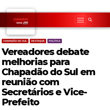
Skip
to
content
CHAPADÃO DO SUL
DESTAQUE
POLÍTICA
Vereadores debate
melhorias para
Chapadão do Sul em
reunião com
Secretários e Vice-
Prefeito