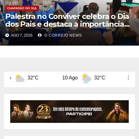
CHAPADÃO DO SUL
Palestra no Conviver celebra o Dia
dos Pais e destaca a importância
da figura paterna na família
AGO 7, 2026
O CORREIO NEWS
32°C
10 Ago
32°C
11 Ago