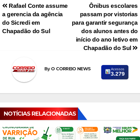
Navegação de Post
Rafael Conte assume
Ônibus escolares
a gerencia da agência
passam por vistorias
do Sicredi em
para garantir segurança
Chapadão do Sul
dos alunos antes do
início do ano letivo em
Chapadão do Sul
By
O CORREIO NEWS
Acessos
3.279
NOTÍCIAS RELACIONADAS